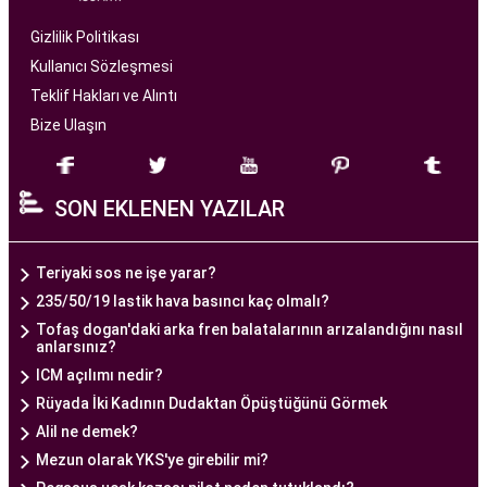
çiftlere profesyonel ve bireysel bir yaklaşımla
hizmet sunan bir sağlık kuruluşudur. Modern
Gizlilik Politikası
tıbbın son teknolojilerini kullanarak, çiftlere
Kullanıcı Sözleşmesi
başarılı tüp bebek tedavileri sunmayı amaçlar.
Teklif Hakları ve Alıntı
Bize Ulaşın
Ankara Tüp Bebek Merkezi
, deneyimli ve uzman
bir ekip tarafından yönetilmektedir. Burada görev
SON EKLENEN YAZILAR
alan tıp profesyonelleri, çiftlere kişiselleştirilmiş
tedavi planları sunarak, her çiftin özel durumunu
dikkate alır. Ayrıca, merkezde kullanılan teknoloji
Teriyaki sos ne işe yarar?
ve ekipmanlar, tedavi sürecini daha etkili ve
235/50/19 lastik hava basıncı kaç olmalı?
güvenli hale getirir.
Tofaş dogan'daki arka fren balatalarının arızalandığını nasıl
anlarsınız?
Ankara Tüp Bebek Merkezi, hasta odaklı hizmet
ICM açılımı nedir?
anlayışı ve etik prensipler çerçevesinde, çiftlere
Rüyada İki Kadının Dudaktan Öpüştüğünü Görmek
sağlıklı bir gebelik yaşama şansı tanıyan kapsamlı
Alil ne demek?
bir tüp bebek hizmeti sunar.
Mezun olarak YKS'ye girebilir mi?