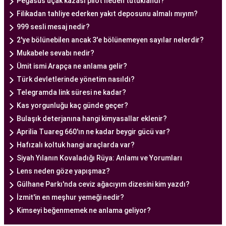
Pegasus uçak kazası pilot neden tutuklandı?
Ankara Tüp Bebek Doktoru
Filikadan tahliye ederken yakıt deposunu almalı mıyım?
Tüp bebek tedavisi, uzman bir ekibin liderliğinde
999 sesli mesaj nedir?
ve deneyimli bir doktorun rehberliğinde
2'ye bölünebilen ancak 3'e bölünemeyen sayılar nelerdir?
yürütülmesi gereken bir süreçtir. Ankara Tüp
Mukabele sevabı nedir?
Bebek Merkezi'nde görev alan uzman tüp bebek
Ümit ismi Arapça ne anlama gelir?
doktoru, çiftlere kapsamlı bir yaklaşımla tedavi
Türk devletlerinde yönetim nasıldı?
sunar.
Telegramda link süresi ne kadar?
Ankara Tüp Bebek Doktoru
, tüp bebek tedavisi
Kas yorgunluğu kaç günde geçer?
sürecinde çiftlere rehberlik eder ve tedavinin her
Bulaşık deterjanına hangi kimyasallar eklenir?
aşamasında destek sağlar. Çiftin tıbbi geçmişini
Aprilia Tuareg 660'ın ne kadar beygir gücü var?
değerlendirir, bireysel durumlarını analiz eder ve
Hafızalı koltuk hangi araçlarda var?
en uygun tedavi planını oluşturur. Tedavi
Siyah Yılanın Kovaladığı Rüya: Anlamı ve Yorumları
sürecinde çiftlere duygusal destek sağlamak da
Lens neden göze yapışmaz?
doktorun önemli görevlerinden biridir.
Gülhane Parkı'nda ceviz ağacıyım dizesini kim yazdı?
Uzman tüp bebek doktoru, Ankara Tüp Bebek
İzmit'in en meşhur yemeği nedir?
Merkezi'nde kullanılan en son teknolojiyi ve
Kimseyi beğenmemek ne anlama geliyor?
bilimsel yöntemleri takip ederek, çiftlere en iyi