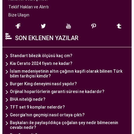
başarılı tüp bebek tedavileri sunmayı amaçlar.
Teklif Hakları ve Alıntı
Bize Ulaşın
Ankara Tüp Bebek Merkezi
, deneyimli ve uzman
bir ekip tarafından yönetilmektedir. Burada görev
SON EKLENEN YAZILAR
alan tıp profesyonelleri, çiftlere kişiselleştirilmiş
tedavi planları sunarak, her çiftin özel durumunu
dikkate alır. Ayrıca, merkezde kullanılan teknoloji
Standart bilezik ölçüsü kaç cm?
ve ekipmanlar, tedavi sürecini daha etkili ve
Kia Cerato 2024 fiyatı ne kadar?
güvenli hale getirir.
İslam medeniyetinin altın çağının kaşifi olarak bilinen Türk
bilim tarihçisi kimdir?
Ankara Tüp Bebek Merkezi, hasta odaklı hizmet
Burger King deneyimi nasıl yapılır?
anlayışı ve etik prensipler çerçevesinde, çiftlere
Orijinal hoparlörlerin garanti süresi ne kadardır?
sağlıklı bir gebelik yaşama şansı tanıyan kapsamlı
BHA niteliği nedir?
bir tüp bebek hizmeti sunar.
TFT set 9 komplar nelerdir?
Georgia'nın geçmişi nasıl ortaya çıktı?
Ankara Tüp Bebek Doktoru
Başkaları ile paylaşıldıkça çoğalan şey nedir bilmecenin
Tüp bebek tedavisi, uzman bir ekibin liderliğinde
cevabı nedir?