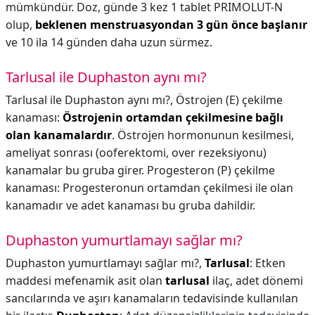
mümkündür. Doz, günde 3 kez 1 tablet PRIMOLUT-N
olup,
beklenen menstruasyondan 3 gün önce başlanır
ve 10 ila 14 günden daha uzun sürmez.
Tarlusal ile Duphaston aynı mı?
Tarlusal ile Duphaston aynı mı?,
Östrojen (E) çekilme
kanaması:
Östrojenin ortamdan çekilmesine bağlı
olan kanamalardır
. Östrojen hormonunun kesilmesi,
ameliyat sonrası (ooferektomi, over rezeksiyonu)
kanamalar bu gruba girer. Progesteron (P) çekilme
kanaması: Progesteronun ortamdan çekilmesi ile olan
kanamadır ve adet kanaması bu gruba dahildir.
Duphaston yumurtlamayı sağlar mı?
Duphaston yumurtlamayı sağlar mı?,
Tarlusal
: Etken
maddesi mefenamik asit olan
tarlusal
ilaç, adet dönemi
sancılarında ve aşırı kanamaların tedavisinde kullanılan