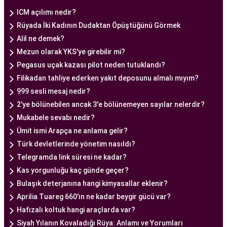
dikkate alır. Ayrıca, merkezde kullanılan teknoloji
ICM açılımı nedir?
ve ekipmanlar, tedavi sürecini daha etkili ve
Rüyada İki Kadının Dudaktan Öpüştüğünü Görmek
güvenli hale getirir.
Alil ne demek?
Ankara Tüp Bebek Merkezi, hasta odaklı hizmet
Mezun olarak YKS'ye girebilir mi?
anlayışı ve etik prensipler çerçevesinde, çiftlere
Pegasus uçak kazası pilot neden tutuklandı?
sağlıklı bir gebelik yaşama şansı tanıyan kapsamlı
Filikadan tahliye ederken yakıt deposunu almalı mıyım?
bir tüp bebek hizmeti sunar.
999 sesli mesaj nedir?
2'ye bölünebilen ancak 3'e bölünemeyen sayılar nelerdir?
Mukabele sevabı nedir?
Ankara Tüp Bebek Doktoru
Ümit ismi Arapça ne anlama gelir?
Tüp bebek tedavisi, uzman bir ekibin liderliğinde
Türk devletlerinde yönetim nasıldı?
ve deneyimli bir doktorun rehberliğinde
Telegramda link süresi ne kadar?
yürütülmesi gereken bir süreçtir. Ankara Tüp
Kas yorgunluğu kaç günde geçer?
Bebek Merkezi'nde görev alan uzman tüp bebek
Bulaşık deterjanına hangi kimyasallar eklenir?
doktoru, çiftlere kapsamlı bir yaklaşımla tedavi
Aprilia Tuareg 660'ın ne kadar beygir gücü var?
sunar.
Hafızalı koltuk hangi araçlarda var?
Ankara Tüp Bebek Doktoru
, tüp bebek tedavisi
Siyah Yılanın Kovaladığı Rüya: Anlamı ve Yorumları