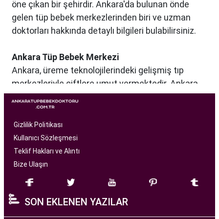
öne çıkan bir şehirdir. Ankara'da bulunan önde
gelen tüp bebek merkezlerinden biri ve uzman
doktorları hakkında detaylı bilgileri bulabilirsiniz.
Ankara Tüp Bebek Merkezi
Ankara, üreme teknolojilerindeki gelişmiş tıp
merkezleriyle çiftlere umut vermektedir. Ankara
Tüp Bebek Merkezi, kısırlık sorunu yaşayan
çiftlere profesyonel ve bireysel bir yaklaşımla
hizmet sunan bir sağlık kuruluşudur. Modern
Gizlilik Politikası
tıbbın son teknolojilerini kullanarak, çiftlere
Kullanıcı Sözleşmesi
başarılı tüp bebek tedavileri sunmayı amaçlar.
Teklif Hakları ve Alıntı
Bize Ulaşın
Ankara Tüp Bebek Merkezi
, deneyimli ve uzman
bir ekip tarafından yönetilmektedir. Burada görev
SON EKLENEN YAZILAR
alan tıp profesyonelleri, çiftlere kişiselleştirilmiş
tedavi planları sunarak, her çiftin özel durumunu