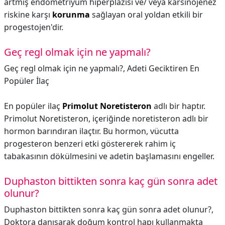
artmış endometriyum hiperplazisi ve/ veya karsinojenez
riskine karşı
korunma
sağlayan oral yoldan etkili bir
progestojen'dir.
Geç regl olmak için ne yapmalı?
Geç regl olmak için ne yapmalı?,
Adeti Geciktiren En
Popüler İlaç
En popüler ilaç
Primolut Noretisteron
adlı bir haptır.
Primolut Noretisteron, içeriğinde noretisteron adlı bir
hormon barındıran ilaçtır. Bu hormon, vücutta
progesteron benzeri etki göstererek rahim iç
tabakasının dökülmesini ve adetin başlamasını engeller.
Duphaston bittikten sonra kaç gün sonra adet
olunur?
Duphaston bittikten sonra kaç gün sonra adet olunur?,
Doktora danışarak doğum kontrol hapı kullanmakta