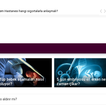
‹
m Hastanesi hangi sigortalarla anlaşmalı?
Tüp bebek aşamaları nasıl
5 gün embriyosu en erken ne
oluyor?
zaman çıkar?
o aldırır mı?