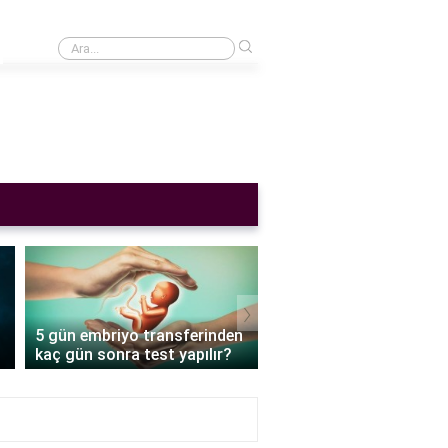
›
Cinsel ilişkiden sonra adet gecikmesi normal mi?
›
5 gün embriyo transferinden
Tüp bebek embriyo tran
kaç gün sonra test yapılır?
sonrası ne yemeli?