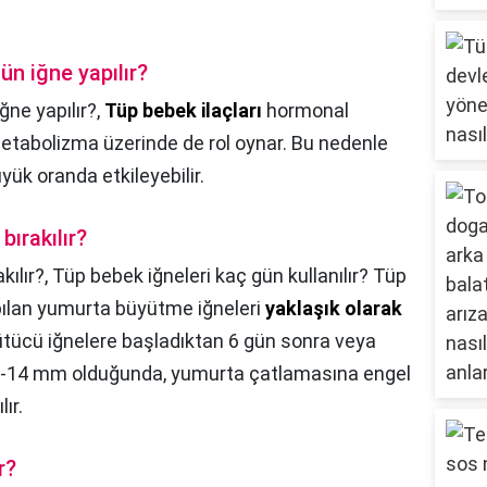
n iğne yapılır?
ne yapılır?,
Tüp bebek ilaçları
hormonal
metabolizma üzerinde de rol oynar. Bu nedenle
yük oranda etkileyebilir.
ırakılır?
kılır?,
Tüp bebek iğneleri kaç gün kullanılır? Tüp
ılan yumurta büyütme iğneleri
yaklaşık olarak
ütücü iğnelere başladıktan 6 gün sonra veya
2-14 mm olduğunda, yumurta çatlamasına engel
ır.
r?