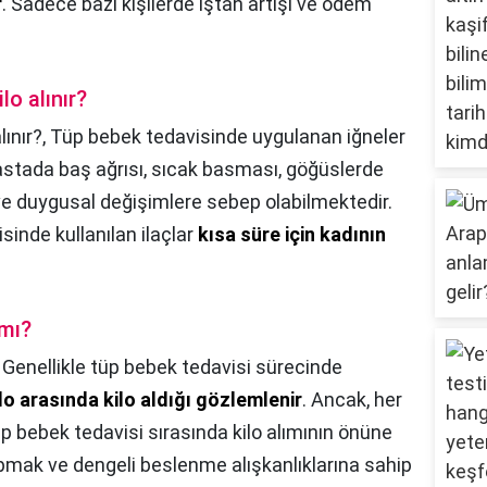
r
. Sadece bazı kişilerde iştah artışı ve ödem
o alınır?
ınır?,
Tüp bebek tedavisinde uygulanan iğneler
hastada baş ağrısı, sıcak basması, göğüslerde
 ve duygusal değişimlere sebep olabilmektedir.
sinde kullanılan ilaçlar
kısa süre için kadının
 mı?
,
Genellikle tüp bebek tedavisi sürecinde
ilo arasında kilo aldığı gözlemlenir
. Ancak, her
 Tüp bebek tedavisi sırasında kilo alımının önüne
pmak ve dengeli beslenme alışkanlıklarına sahip