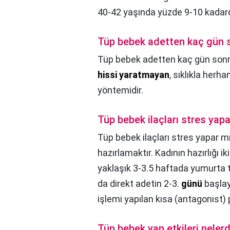
40-42 yaşında yüzde 9-10 kadard
Tüp bebek adetten kaç gün s
Tüp bebek adetten kaç gün sonra
hissi yaratmayan
, sıklıkla herh
yöntemidir.
Tüp bebek ilaçları stres yap
Tüp bebek ilaçları stres yapar m
hazırlamaktır. Kadının hazırlığı iki
yaklaşık 3-3.5 haftada yumurta t
da direkt adetin 2-3.
günü
başlay
işlemi yapılan kısa (antagonist) 
Tüp bebek yan etkileri nelerd