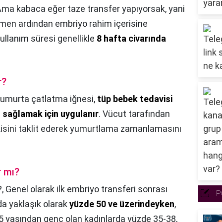
ma kabaca eğer taze transfer yapıyorsak, yani
men ardından embriyo rahim içerisine
ullanım süresi genellikle
8 hafta civarında
r?
umurta çatlatma iğnesi,
tüp bebek tedavisi
 sağlamak için uygulanır
. Vücut tarafından
kisini taklit ederek yumurtlama zamanlamasını
r mı?
?,
Genel olarak ilk embriyo transferi sonrası
P
ada yaklaşık olarak
yüzde 50 ve üzerindeyken
,
5 yaşından genç olan kadınlarda yüzde 35-38,