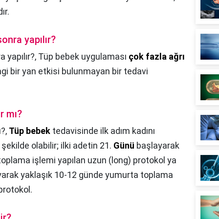
ır.
onra yapılır?
 yapılır?,
Tüp bebek uygulaması
çok fazla ağrı
angi bir yan etkisi bulunmayan bir tedavi
ar mı?
ı?,
Tüp bebek
tedavisinde ilk adım kadını
 şekilde olabilir; ilki adetin 21.
Günü
başlayarak
oplama işlemi yapılan uzun (long) protokol ya
arak yaklaşık 10-12 günde yumurta toplama
protokol.
ir?