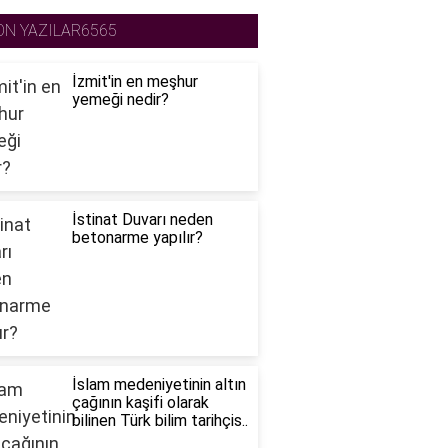
ON YAZILAR6565
İzmit'in en meşhur
yemeği nedir?
İstinat Duvarı neden
betonarme yapılır?
İslam medeniyetinin altın
çağının kaşifi olarak
bilinen Türk bilim tarihçis..