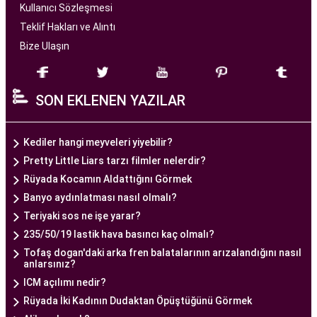
tıbbın son teknolojilerini kullanarak, çiftlere
Kullanıcı Sözleşmesi
başarılı tüp bebek tedavileri sunmayı amaçlar.
Teklif Hakları ve Alıntı
Bize Ulaşın
Ankara Tüp Bebek Merkezi
, deneyimli ve uzman
bir ekip tarafından yönetilmektedir. Burada görev
SON EKLENEN YAZILAR
alan tıp profesyonelleri, çiftlere kişiselleştirilmiş
tedavi planları sunarak, her çiftin özel durumunu
dikkate alır. Ayrıca, merkezde kullanılan teknoloji
Kediler hangi meyveleri yiyebilir?
ve ekipmanlar, tedavi sürecini daha etkili ve
Pretty Little Liars tarzı filmler nelerdir?
güvenli hale getirir.
Rüyada Kocamın Aldattığını Görmek
Ankara Tüp Bebek Merkezi, hasta odaklı hizmet
Banyo aydınlatması nasıl olmalı?
anlayışı ve etik prensipler çerçevesinde, çiftlere
Teriyaki sos ne işe yarar?
sağlıklı bir gebelik yaşama şansı tanıyan kapsamlı
235/50/19 lastik hava basıncı kaç olmalı?
bir tüp bebek hizmeti sunar.
Tofaş dogan'daki arka fren balatalarının arızalandığını nasıl
anlarsınız?
ICM açılımı nedir?
Ankara Tüp Bebek Doktoru
Rüyada İki Kadının Dudaktan Öpüştüğünü Görmek
Tüp bebek tedavisi, uzman bir ekibin liderliğinde