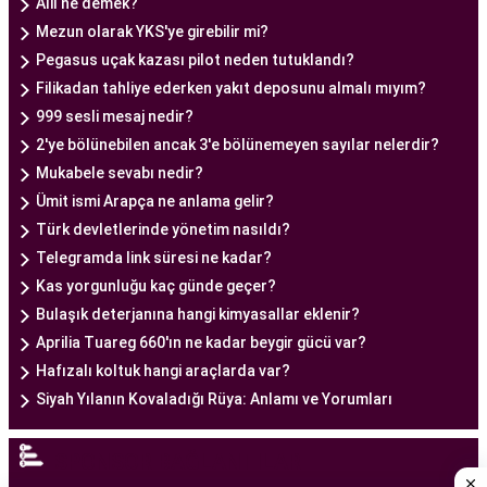
Alil ne demek?
ve deneyimli bir doktorun rehberliğinde
Mezun olarak YKS'ye girebilir mi?
yürütülmesi gereken bir süreçtir. Ankara Tüp
Pegasus uçak kazası pilot neden tutuklandı?
Bebek Merkezi'nde görev alan uzman tüp bebek
Filikadan tahliye ederken yakıt deposunu almalı mıyım?
doktoru, çiftlere kapsamlı bir yaklaşımla tedavi
999 sesli mesaj nedir?
sunar.
2'ye bölünebilen ancak 3'e bölünemeyen sayılar nelerdir?
Ankara Tüp Bebek Doktoru
, tüp bebek tedavisi
Mukabele sevabı nedir?
sürecinde çiftlere rehberlik eder ve tedavinin her
Ümit ismi Arapça ne anlama gelir?
aşamasında destek sağlar. Çiftin tıbbi geçmişini
Türk devletlerinde yönetim nasıldı?
değerlendirir, bireysel durumlarını analiz eder ve
Telegramda link süresi ne kadar?
en uygun tedavi planını oluşturur. Tedavi
Kas yorgunluğu kaç günde geçer?
sürecinde çiftlere duygusal destek sağlamak da
Bulaşık deterjanına hangi kimyasallar eklenir?
doktorun önemli görevlerinden biridir.
Aprilia Tuareg 660'ın ne kadar beygir gücü var?
Uzman tüp bebek doktoru, Ankara Tüp Bebek
Hafızalı koltuk hangi araçlarda var?
Merkezi'nde kullanılan en son teknolojiyi ve
Siyah Yılanın Kovaladığı Rüya: Anlamı ve Yorumları
bilimsel yöntemleri takip ederek, çiftlere en iyi
tedaviyi sunmaya odaklanır. Ankara'da bulunan bu
SPONSOR BAĞLANTILAR