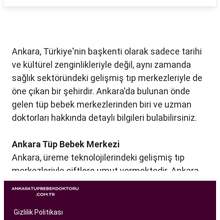
Ankara, Türkiye'nin başkenti olarak sadece tarihi
ve kültürel zenginlikleriyle değil, aynı zamanda
sağlık sektöründeki gelişmiş tıp merkezleriyle de
öne çıkan bir şehirdir. Ankara'da bulunan önde
gelen tüp bebek merkezlerinden biri ve uzman
doktorları hakkında detaylı bilgileri bulabilirsiniz.
Ankara Tüp Bebek Merkezi
Ankara, üreme teknolojilerindeki gelişmiş tıp
merkezleriyle çiftlere umut vermektedir. Ankara
Tüp Bebek Merkezi, kısırlık sorunu yaşayan
çiftlere profesyonel ve bireysel bir yaklaşımla
hizmet sunan bir sağlık kuruluşudur. Modern
Gizlilik Politikası