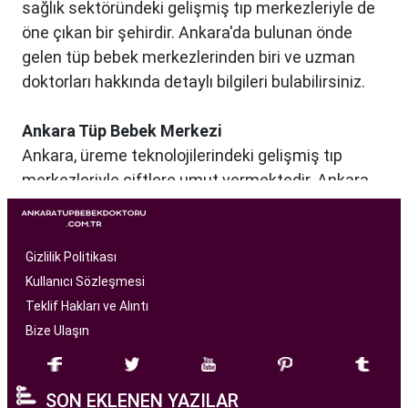
sağlık sektöründeki gelişmiş tıp merkezleriyle de
öne çıkan bir şehirdir. Ankara'da bulunan önde
gelen tüp bebek merkezlerinden biri ve uzman
doktorları hakkında detaylı bilgileri bulabilirsiniz.
Ankara Tüp Bebek Merkezi
Ankara, üreme teknolojilerindeki gelişmiş tıp
merkezleriyle çiftlere umut vermektedir. Ankara
Tüp Bebek Merkezi, kısırlık sorunu yaşayan
çiftlere profesyonel ve bireysel bir yaklaşımla
hizmet sunan bir sağlık kuruluşudur. Modern
Gizlilik Politikası
tıbbın son teknolojilerini kullanarak, çiftlere
Kullanıcı Sözleşmesi
başarılı tüp bebek tedavileri sunmayı amaçlar.
Teklif Hakları ve Alıntı
Bize Ulaşın
Ankara Tüp Bebek Merkezi
, deneyimli ve uzman
bir ekip tarafından yönetilmektedir. Burada görev
SON EKLENEN YAZILAR
alan tıp profesyonelleri, çiftlere kişiselleştirilmiş