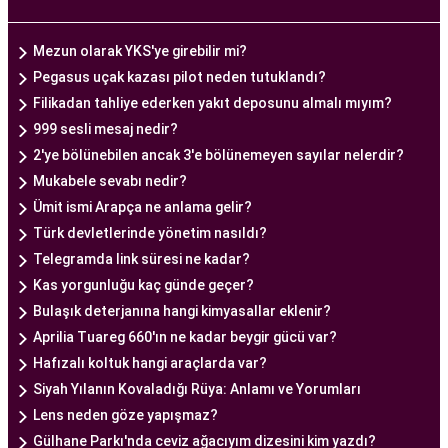
tedavi planları sunarak, her çiftin özel durumunu
dikkate alır. Ayrıca, merkezde kullanılan teknoloji
Mezun olarak YKS'ye girebilir mi?
ve ekipmanlar, tedavi sürecini daha etkili ve
Pegasus uçak kazası pilot neden tutuklandı?
güvenli hale getirir.
Filikadan tahliye ederken yakıt deposunu almalı mıyım?
Ankara Tüp Bebek Merkezi, hasta odaklı hizmet
999 sesli mesaj nedir?
anlayışı ve etik prensipler çerçevesinde, çiftlere
2'ye bölünebilen ancak 3'e bölünemeyen sayılar nelerdir?
sağlıklı bir gebelik yaşama şansı tanıyan kapsamlı
Mukabele sevabı nedir?
bir tüp bebek hizmeti sunar.
Ümit ismi Arapça ne anlama gelir?
Türk devletlerinde yönetim nasıldı?
Telegramda link süresi ne kadar?
Ankara Tüp Bebek Doktoru
Kas yorgunluğu kaç günde geçer?
Tüp bebek tedavisi, uzman bir ekibin liderliğinde
Bulaşık deterjanına hangi kimyasallar eklenir?
ve deneyimli bir doktorun rehberliğinde
Aprilia Tuareg 660'ın ne kadar beygir gücü var?
yürütülmesi gereken bir süreçtir. Ankara Tüp
Hafızalı koltuk hangi araçlarda var?
Bebek Merkezi'nde görev alan uzman tüp bebek
Siyah Yılanın Kovaladığı Rüya: Anlamı ve Yorumları
doktoru, çiftlere kapsamlı bir yaklaşımla tedavi
Lens neden göze yapışmaz?
sunar.
Gülhane Parkı'nda ceviz ağacıyım dizesini kim yazdı?