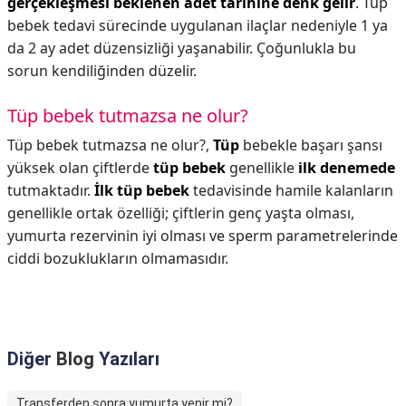
gerçekleşmesi beklenen adet tarihine denk gelir
. Tüp
bebek tedavi sürecinde uygulanan ilaçlar nedeniyle 1 ya
da 2 ay adet düzensizliği yaşanabilir. Çoğunlukla bu
sorun kendiliğinden düzelir.
Tüp bebek tutmazsa ne olur?
Tüp bebek tutmazsa ne olur?,
Tüp
bebekle başarı şansı
yüksek olan çiftlerde
tüp bebek
genellikle
ilk denemede
tutmaktadır.
İlk tüp bebek
tedavisinde hamile kalanların
genellikle ortak özelliği; çiftlerin genç yaşta olması,
yumurta rezervinin iyi olması ve sperm parametrelerinde
ciddi bozuklukların olmamasıdır.
Diğer
Blog
Yazıları
Transferden sonra yumurta yenir mi?