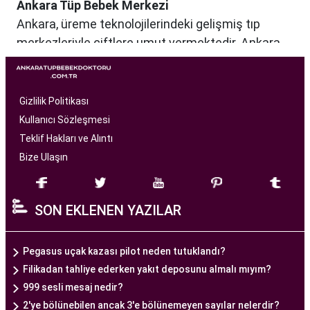
Ankara Tüp Bebek Merkezi
Ankara, üreme teknolojilerindeki gelişmiş tıp
merkezleriyle çiftlere umut vermektedir. Ankara
Tüp Bebek Merkezi, kısırlık sorunu yaşayan
çiftlere profesyonel ve bireysel bir yaklaşımla
hizmet sunan bir sağlık kuruluşudur. Modern
Gizlilik Politikası
tıbbın son teknolojilerini kullanarak, çiftlere
Kullanıcı Sözleşmesi
başarılı tüp bebek tedavileri sunmayı amaçlar.
Teklif Hakları ve Alıntı
Bize Ulaşın
Ankara Tüp Bebek Merkezi
, deneyimli ve uzman
bir ekip tarafından yönetilmektedir. Burada görev
SON EKLENEN YAZILAR
alan tıp profesyonelleri, çiftlere kişiselleştirilmiş
tedavi planları sunarak, her çiftin özel durumunu
dikkate alır. Ayrıca, merkezde kullanılan teknoloji
Pegasus uçak kazası pilot neden tutuklandı?
ve ekipmanlar, tedavi sürecini daha etkili ve
Filikadan tahliye ederken yakıt deposunu almalı mıyım?
güvenli hale getirir.
999 sesli mesaj nedir?
Ankara Tüp Bebek Merkezi, hasta odaklı hizmet
2'ye bölünebilen ancak 3'e bölünemeyen sayılar nelerdir?