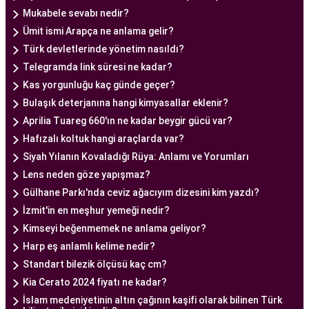
anlayışı ve etik prensipler çerçevesinde, çiftlere
Mukabele sevabı nedir?
sağlıklı bir gebelik yaşama şansı tanıyan kapsamlı
Ümit ismi Arapça ne anlama gelir?
bir tüp bebek hizmeti sunar.
Türk devletlerinde yönetim nasıldı?
Telegramda link süresi ne kadar?
Kas yorgunluğu kaç günde geçer?
Ankara Tüp Bebek Doktoru
Bulaşık deterjanına hangi kimyasallar eklenir?
Tüp bebek tedavisi, uzman bir ekibin liderliğinde
Aprilia Tuareg 660'ın ne kadar beygir gücü var?
ve deneyimli bir doktorun rehberliğinde
Hafızalı koltuk hangi araçlarda var?
yürütülmesi gereken bir süreçtir. Ankara Tüp
Siyah Yılanın Kovaladığı Rüya: Anlamı ve Yorumları
Bebek Merkezi'nde görev alan uzman tüp bebek
Lens neden göze yapışmaz?
doktoru, çiftlere kapsamlı bir yaklaşımla tedavi
Gülhane Parkı'nda ceviz ağacıyım dizesini kim yazdı?
sunar.
İzmit'in en meşhur yemeği nedir?
Ankara Tüp Bebek Doktoru
, tüp bebek tedavisi
Kimseyi beğenmemek ne anlama geliyor?
sürecinde çiftlere rehberlik eder ve tedavinin her
Harp eş anlamlı kelime nedir?
aşamasında destek sağlar. Çiftin tıbbi geçmişini
Standart bilezik ölçüsü kaç cm?
değerlendirir, bireysel durumlarını analiz eder ve
Kia Cerato 2024 fiyatı ne kadar?
en uygun tedavi planını oluşturur. Tedavi
İslam medeniyetinin altın çağının kaşifi olarak bilinen Türk