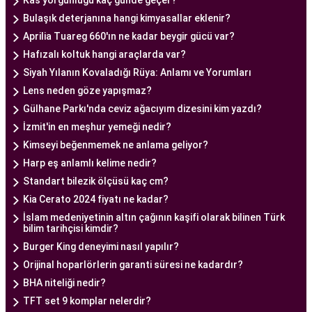
Kas yorgunluğu kaç günde geçer?
güvenli hale getirir.
Bulaşık deterjanına hangi kimyasallar eklenir?
Ankara Tüp Bebek Merkezi, hasta odaklı hizmet
Aprilia Tuareg 660'ın ne kadar beygir gücü var?
anlayışı ve etik prensipler çerçevesinde, çiftlere
Hafızalı koltuk hangi araçlarda var?
sağlıklı bir gebelik yaşama şansı tanıyan kapsamlı
Siyah Yılanın Kovaladığı Rüya: Anlamı ve Yorumları
bir tüp bebek hizmeti sunar.
Lens neden göze yapışmaz?
Gülhane Parkı'nda ceviz ağacıyım dizesini kim yazdı?
İzmit'in en meşhur yemeği nedir?
Ankara Tüp Bebek Doktoru
Kimseyi beğenmemek ne anlama geliyor?
Tüp bebek tedavisi, uzman bir ekibin liderliğinde
Harp eş anlamlı kelime nedir?
ve deneyimli bir doktorun rehberliğinde
Standart bilezik ölçüsü kaç cm?
yürütülmesi gereken bir süreçtir. Ankara Tüp
Kia Cerato 2024 fiyatı ne kadar?
Bebek Merkezi'nde görev alan uzman tüp bebek
İslam medeniyetinin altın çağının kaşifi olarak bilinen Türk
doktoru, çiftlere kapsamlı bir yaklaşımla tedavi
bilim tarihçisi kimdir?
sunar.
Burger King deneyimi nasıl yapılır?
Ankara Tüp Bebek Doktoru
, tüp bebek tedavisi
Orijinal hoparlörlerin garanti süresi ne kadardır?
sürecinde çiftlere rehberlik eder ve tedavinin her
BHA niteliği nedir?
aşamasında destek sağlar. Çiftin tıbbi geçmişini
TFT set 9 komplar nelerdir?