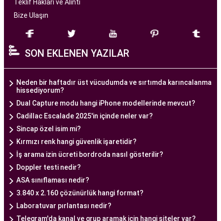
başarılı tüp bebek tedavileri sunmayı amaçlar.
Teklif Hakları ve Alıntı
Bize Ulaşın
Ankara Tüp Bebek Merkezi
, deneyimli ve uzman
bir ekip tarafından yönetilmektedir. Burada görev
SON EKLENEN YAZILAR
alan tıp profesyonelleri, çiftlere kişiselleştirilmiş
tedavi planları sunarak, her çiftin özel durumunu
dikkate alır. Ayrıca, merkezde kullanılan teknoloji
Neden bir haftadır üst vücudumda ve sırtımda karıncalanma
hissediyorum?
ve ekipmanlar, tedavi sürecini daha etkili ve
Dual Capture modu hangi iPhone modellerinde mevcut?
güvenli hale getirir.
Cadillac Escalade 2025'in içinde neler var?
Ankara Tüp Bebek Merkezi, hasta odaklı hizmet
Sincap özel isim mi?
anlayışı ve etik prensipler çerçevesinde, çiftlere
Kırmızı renk hangi güvenlik işaretidir?
sağlıklı bir gebelik yaşama şansı tanıyan kapsamlı
İş arama izin ücreti bordroda nasıl gösterilir?
bir tüp bebek hizmeti sunar.
Doppler testi nedir?
ASA sınıflaması nedir?
Ankara Tüp Bebek Doktoru
3.840 x 2.160 çözünürlük hangi format?
Tüp bebek tedavisi, uzman bir ekibin liderliğinde
Laboratuvar pırlantası nedir?
ve deneyimli bir doktorun rehberliğinde
Telegram'da kanal ve grup aramak için hangi siteler var?