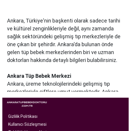
Ankara, Türkiye'nin başkenti olarak sadece tarihi
ve kültürel zenginlikleriyle değil, aynı zamanda
sağlık sektöründeki gelişmiş tıp merkezleriyle de
öne çıkan bir şehirdir. Ankara'da bulunan önde
gelen tüp bebek merkezlerinden biri ve uzman
doktorları hakkında detaylı bilgileri bulabilirsiniz.
Ankara Tüp Bebek Merkezi
Ankara, üreme teknolojilerindeki gelişmiş tıp
merkezleriyle çiftlere umut vermektedir. Ankara
Tüp Bebek Merkezi, kısırlık sorunu yaşayan
çiftlere profesyonel ve bireysel bir yaklaşımla
hizmet sunan bir sağlık kuruluşudur. Modern
Gizlilik Politikası
tıbbın son teknolojilerini kullanarak, çiftlere
Kullanıcı Sözleşmesi