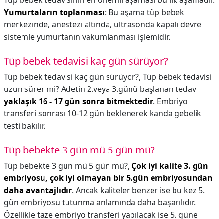
Tüp bebek tedavisinin en önemli aşaması bu ilk aşamadır.
Yumurtaların toplanması
: Bu aşama tüp bebek
merkezinde, anestezi altında, ultrasonda kapalı devre
sistemle yumurtanın vakumlanması işlemidir.
Tüp bebek tedavisi kaç gün sürüyor?
Tüp bebek tedavisi kaç gün sürüyor?,
Tüp bebek tedavisi
uzun sürer mi? Adetin 2.veya 3.günü başlanan tedavi
yaklaşık 16 - 17 gün sonra bitmektedir
. Embriyo
transferi sonrası 10-12 gün beklenerek kanda gebelik
testi bakılır.
Tüp bebekte 3 gün mü 5 gün mü?
Tüp bebekte 3 gün mü 5 gün mü?,
Çok iyi kalite 3. gün
embriyosu, çok iyi olmayan bir 5.gün embriyosundan
daha avantajlıdır
. Ancak kaliteler benzer ise bu kez 5.
gün embriyosu tutunma anlamında daha başarılıdır.
Özellikle taze embriyo transferi yapılacak ise 5. güne