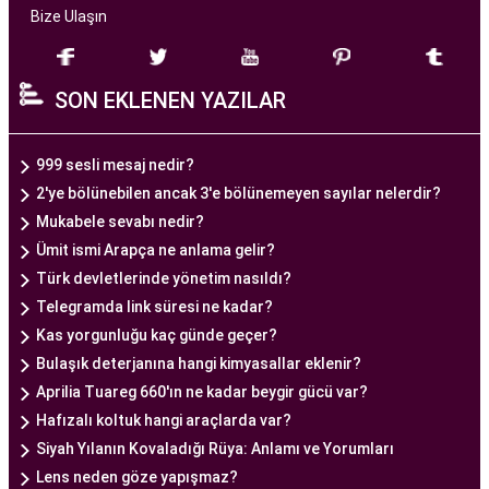
Bize Ulaşın
Ankara Tüp Bebek Merkezi
, deneyimli ve uzman
bir ekip tarafından yönetilmektedir. Burada görev
SON EKLENEN YAZILAR
alan tıp profesyonelleri, çiftlere kişiselleştirilmiş
tedavi planları sunarak, her çiftin özel durumunu
dikkate alır. Ayrıca, merkezde kullanılan teknoloji
999 sesli mesaj nedir?
ve ekipmanlar, tedavi sürecini daha etkili ve
2'ye bölünebilen ancak 3'e bölünemeyen sayılar nelerdir?
güvenli hale getirir.
Mukabele sevabı nedir?
Ankara Tüp Bebek Merkezi, hasta odaklı hizmet
Ümit ismi Arapça ne anlama gelir?
anlayışı ve etik prensipler çerçevesinde, çiftlere
Türk devletlerinde yönetim nasıldı?
sağlıklı bir gebelik yaşama şansı tanıyan kapsamlı
Telegramda link süresi ne kadar?
bir tüp bebek hizmeti sunar.
Kas yorgunluğu kaç günde geçer?
Bulaşık deterjanına hangi kimyasallar eklenir?
Aprilia Tuareg 660'ın ne kadar beygir gücü var?
Ankara Tüp Bebek Doktoru
Hafızalı koltuk hangi araçlarda var?
Tüp bebek tedavisi, uzman bir ekibin liderliğinde
Siyah Yılanın Kovaladığı Rüya: Anlamı ve Yorumları
ve deneyimli bir doktorun rehberliğinde
Lens neden göze yapışmaz?
yürütülmesi gereken bir süreçtir. Ankara Tüp