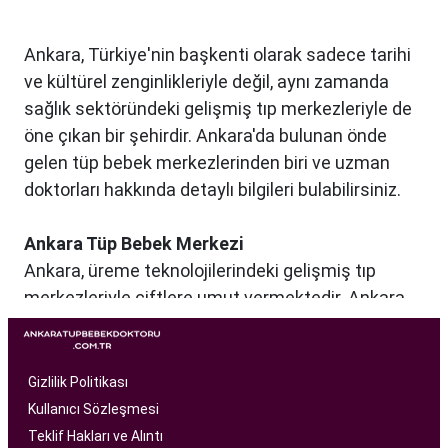
Ankara, Türkiye'nin başkenti olarak sadece tarihi
ve kültürel zenginlikleriyle değil, aynı zamanda
sağlık sektöründeki gelişmiş tıp merkezleriyle de
öne çıkan bir şehirdir. Ankara'da bulunan önde
gelen tüp bebek merkezlerinden biri ve uzman
doktorları hakkında detaylı bilgileri bulabilirsiniz.
Ankara Tüp Bebek Merkezi
Ankara, üreme teknolojilerindeki gelişmiş tıp
merkezleriyle çiftlere umut vermektedir. Ankara
Tüp Bebek Merkezi, kısırlık sorunu yaşayan
çiftlere profesyonel ve bireysel bir yaklaşımla
hizmet sunan bir sağlık kuruluşudur. Modern
Gizlilik Politikası
tıbbın son teknolojilerini kullanarak, çiftlere
Kullanıcı Sözleşmesi
başarılı tüp bebek tedavileri sunmayı amaçlar.
Teklif Hakları ve Alıntı