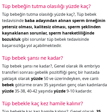
Tüp bebeğin tutma olasılığı yüzde kaç?
Tüp bebeğin tutma olasılığı yüzde kaç?,
Tüp bebek
tedavisinde
baba adayından alınan sperm örneğinin
yetersiz olması, kalitesiz olması, sperm şeklinden
kaynaklanan sorunlar, sperm hareketliliğinde
bozukluk
gibi sorunlar tüp bebek tedavisinde
başarısızlığa yol açabilmektedir.
Tüp bebek şansı ne kadar?
Tüp bebek şansı ne kadar?,
Genel olarak ilk embriyo
transferi sonrası gebelik pozitifliği genç bir hastada
yaklaşık olarak
yüzde
50 ve üzerindeyken, eve canlı
bebek
götürme oranı 35 yaşından genç olan kadınlarda
yüzde
35-38, 40-42 yaşında
yüzde
9-10 kadardır.
Tüp bebekle kaç kez hamile kalınır?
Tüp bebekle kaç kez hamile kalınır?,
Genel olarak,
35