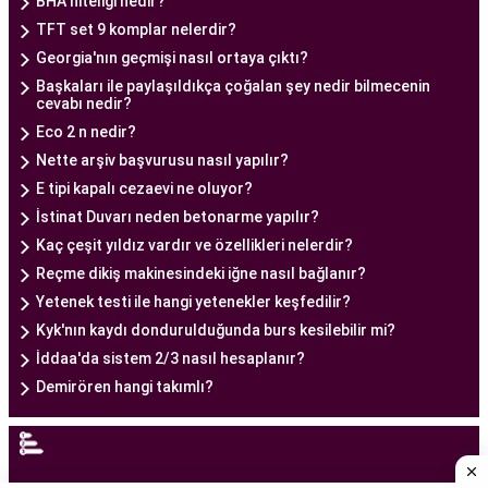
BHA niteliği nedir?
yürütülmesi gereken bir süreçtir. Ankara Tüp
TFT set 9 komplar nelerdir?
Bebek Merkezi'nde görev alan uzman tüp bebek
Georgia'nın geçmişi nasıl ortaya çıktı?
doktoru, çiftlere kapsamlı bir yaklaşımla tedavi
Başkaları ile paylaşıldıkça çoğalan şey nedir bilmecenin
cevabı nedir?
sunar.
Eco 2 n nedir?
Ankara Tüp Bebek Doktoru
, tüp bebek tedavisi
Nette arşiv başvurusu nasıl yapılır?
sürecinde çiftlere rehberlik eder ve tedavinin her
E tipi kapalı cezaevi ne oluyor?
aşamasında destek sağlar. Çiftin tıbbi geçmişini
İstinat Duvarı neden betonarme yapılır?
değerlendirir, bireysel durumlarını analiz eder ve
Kaç çeşit yıldız vardır ve özellikleri nelerdir?
en uygun tedavi planını oluşturur. Tedavi
Reçme dikiş makinesindeki iğne nasıl bağlanır?
sürecinde çiftlere duygusal destek sağlamak da
Yetenek testi ile hangi yetenekler keşfedilir?
doktorun önemli görevlerinden biridir.
Kyk'nın kaydı dondurulduğunda burs kesilebilir mi?
Uzman tüp bebek doktoru, Ankara Tüp Bebek
İddaa'da sistem 2/3 nasıl hesaplanır?
Merkezi'nde kullanılan en son teknolojiyi ve
Demirören hangi takımlı?
bilimsel yöntemleri takip ederek, çiftlere en iyi
tedaviyi sunmaya odaklanır. Ankara'da bulunan bu
SPONSOR BAĞLANTILAR
merkezde görev yapan doktorlar, tıbbi alandaki