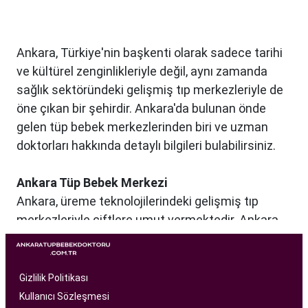
Ankara, Türkiye'nin başkenti olarak sadece tarihi
ve kültürel zenginlikleriyle değil, aynı zamanda
sağlık sektöründeki gelişmiş tıp merkezleriyle de
öne çıkan bir şehirdir. Ankara'da bulunan önde
gelen tüp bebek merkezlerinden biri ve uzman
doktorları hakkında detaylı bilgileri bulabilirsiniz.
Ankara Tüp Bebek Merkezi
Ankara, üreme teknolojilerindeki gelişmiş tıp
merkezleriyle çiftlere umut vermektedir. Ankara
Tüp Bebek Merkezi, kısırlık sorunu yaşayan
çiftlere profesyonel ve bireysel bir yaklaşımla
hizmet sunan bir sağlık kuruluşudur. Modern
Gizlilik Politikası
tıbbın son teknolojilerini kullanarak, çiftlere
Kullanıcı Sözleşmesi