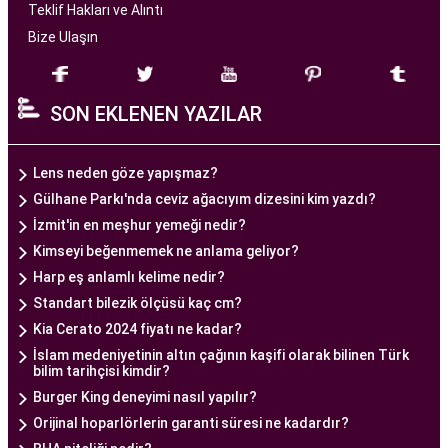
başarılı tüp bebek tedavileri sunmayı amaçlar.
Teklif Hakları ve Alıntı
Bize Ulaşın
Ankara Tüp Bebek Merkezi
, deneyimli ve uzman
bir ekip tarafından yönetilmektedir. Burada görev
SON EKLENEN YAZILAR
alan tıp profesyonelleri, çiftlere kişiselleştirilmiş
tedavi planları sunarak, her çiftin özel durumunu
dikkate alır. Ayrıca, merkezde kullanılan teknoloji
Lens neden göze yapışmaz?
ve ekipmanlar, tedavi sürecini daha etkili ve
Gülhane Parkı'nda ceviz ağacıyım dizesini kim yazdı?
güvenli hale getirir.
İzmit'in en meşhur yemeği nedir?
Ankara Tüp Bebek Merkezi, hasta odaklı hizmet
Kimseyi beğenmemek ne anlama geliyor?
anlayışı ve etik prensipler çerçevesinde, çiftlere
Harp eş anlamlı kelime nedir?
sağlıklı bir gebelik yaşama şansı tanıyan kapsamlı
Standart bilezik ölçüsü kaç cm?
bir tüp bebek hizmeti sunar.
Kia Cerato 2024 fiyatı ne kadar?
İslam medeniyetinin altın çağının kaşifi olarak bilinen Türk
bilim tarihçisi kimdir?
Ankara Tüp Bebek Doktoru
Burger King deneyimi nasıl yapılır?
Tüp bebek tedavisi, uzman bir ekibin liderliğinde
Orijinal hoparlörlerin garanti süresi ne kadardır?
ve deneyimli bir doktorun rehberliğinde