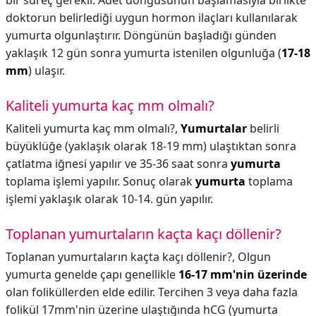
bir süreç gerekir. Adet döngüsünün başlamasıyla birlikte
doktorun belirlediği uygun hormon ilaçları kullanılarak
yumurta olgunlaştırır. Döngünün başladığı günden
yaklaşık 12 gün sonra yumurta istenilen olgunluğa (
17-18
mm
) ulaşır.
Kaliteli yumurta kaç mm olmalı?
Kaliteli yumurta kaç mm olmalı?,
Yumurtalar
belirli
büyüklüğe (yaklaşık olarak 18-19 mm) ulaştıktan sonra
çatlatma iğnesi yapılır ve 35-36 saat sonra
yumurta
toplama işlemi yapılır. Sonuç olarak
yumurta
toplama
işlemi yaklaşık olarak 10-14. gün yapılır.
Toplanan yumurtaların kaçta kaçı döllenir?
Toplanan yumurtaların kaçta kaçı döllenir?,
Olgun
yumurta genelde çapı genellikle
16-17 mm'nin üzerinde
olan foliküllerden elde edilir. Tercihen 3 veya daha fazla
folikül 17mm'nin üzerine ulaştığında hCG (yumurta