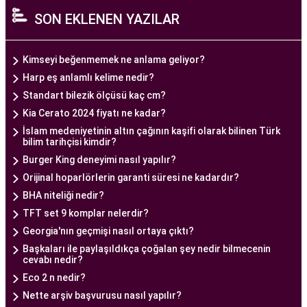
bir ekip tarafından yönetilmektedir. Burada görev
SON EKLENEN YAZILAR
alan tıp profesyonelleri, çiftlere kişiselleştirilmiş
tedavi planları sunarak, her çiftin özel durumunu
dikkate alır. Ayrıca, merkezde kullanılan teknoloji
Kimseyi beğenmemek ne anlama geliyor?
ve ekipmanlar, tedavi sürecini daha etkili ve
Harp eş anlamlı kelime nedir?
güvenli hale getirir.
Standart bilezik ölçüsü kaç cm?
Ankara Tüp Bebek Merkezi, hasta odaklı hizmet
Kia Cerato 2024 fiyatı ne kadar?
anlayışı ve etik prensipler çerçevesinde, çiftlere
İslam medeniyetinin altın çağının kaşifi olarak bilinen Türk
bilim tarihçisi kimdir?
sağlıklı bir gebelik yaşama şansı tanıyan kapsamlı
Burger King deneyimi nasıl yapılır?
bir tüp bebek hizmeti sunar.
Orijinal hoparlörlerin garanti süresi ne kadardır?
BHA niteliği nedir?
Ankara Tüp Bebek Doktoru
TFT set 9 komplar nelerdir?
Tüp bebek tedavisi, uzman bir ekibin liderliğinde
Georgia'nın geçmişi nasıl ortaya çıktı?
ve deneyimli bir doktorun rehberliğinde
Başkaları ile paylaşıldıkça çoğalan şey nedir bilmecenin
yürütülmesi gereken bir süreçtir. Ankara Tüp
cevabı nedir?
Bebek Merkezi'nde görev alan uzman tüp bebek
Eco 2 n nedir?
doktoru, çiftlere kapsamlı bir yaklaşımla tedavi
Nette arşiv başvurusu nasıl yapılır?