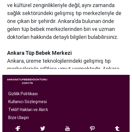
ve kültürel zenginlikleriyle değil, aynı zamanda
sağlık sektöründeki gelişmiş tıp merkezleriyle de
öne çıkan bir şehirdir. Ankara'da bulunan önde
gelen tüp bebek merkezlerinden biri ve uzman
doktorları hakkında detaylı bilgileri bulabilirsiniz.
Ankara Tüp Bebek Merkezi
Ankara, üreme teknolojilerindeki gelişmiş tıp
merkezleriyle çiftlere umut vermektedir. Ankara
Tüp Bebek Merkezi, kısırlık sorunu yaşayan
çiftlere profesyonel ve bireysel bir yaklaşımla
hizmet sunan bir sağlık kuruluşudur. Modern
Gizlilik Politikası
tıbbın son teknolojilerini kullanarak, çiftlere
Kullanıcı Sözleşmesi
başarılı tüp bebek tedavileri sunmayı amaçlar.
Teklif Hakları ve Alıntı
Bize Ulaşın
Ankara Tüp Bebek Merkezi
, deneyimli ve uzman