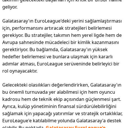
geliyor.
Galatasaray'ın EuroLeague'deki yerini sağlamlaştırması
için, performansını artıracak stratejileri belirlemesi
gerekiyor. Bu stratejiler, takımın hem yerel ligde hem de
Avrupa sahnesinde mücadeleci bir kimlik kazanmasını
gerektiriyor. Bu bağlamda, Galatasaray'ın yüksek
hedefler belirlemesi ve bunlara ulaşmak için kararlı
adımlar atması, EuroLeague serüveninde belirleyici bir
rol oynayacaktır.
Gelecekteki olasılıkları değerlendirirken, Galatasaray'ın
bu önemli turnuvada yer alabilmesi için hem oyuncu
kadrosu hem de teknik ekip açısından güçlenmesi şart.
Ayrıca, kulüp yönetiminin finansal sürdürülebilirliğini
sağlamak için yapacağı yatırımlar ve stratejik ortaklıklar,
EuroLeague'e katılabilme yolunda Galatasaray'a destek
olabilir. Bu noktada,
Galatasaray EuroLeague'e