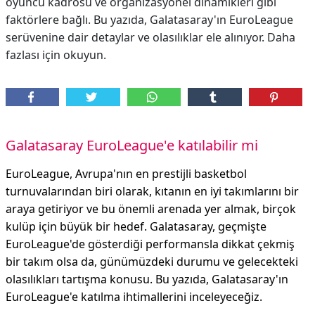
oyuncu kadrosu ve organizasyonel dinamikleri gibi
faktörlere bağlı. Bu yazıda, Galatasaray'ın EuroLeague
serüvenine dair detaylar ve olasılıklar ele alınıyor. Daha
fazlası için okuyun.
Galatasaray EuroLeague'e katılabilir mi
EuroLeague, Avrupa'nın en prestijli basketbol
turnuvalarından biri olarak, kıtanın en iyi takımlarını bir
araya getiriyor ve bu önemli arenada yer almak, birçok
kulüp için büyük bir hedef. Galatasaray, geçmişte
EuroLeague'de gösterdiği performansla dikkat çekmiş
bir takım olsa da, günümüzdeki durumu ve gelecekteki
olasılıkları tartışma konusu. Bu yazıda, Galatasaray'ın
EuroLeague'e katılma ihtimallerini inceleyeceğiz.