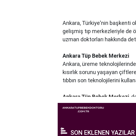
Ankara, Türkiye'nin başkenti ol
gelişmiş tıp merkezleriyle de 
uzman doktorları hakkında detayl
Ankara Tüp Bebek Merkezi
Ankara, üreme teknolojilerinde
kısırlık sorunu yaşayan çiftle
tıbbın son teknolojilerini kulla
Ankara Tüp Bebek Merkezi
, 
profesyonelleri, çiftlere kişise
merkezde kullanılan teknoloji ve
Ankara Tüp Bebek Merkezi, hasta
yaşama şansı tanıyan kapsamlı
SON EKLENEN YAZILAR