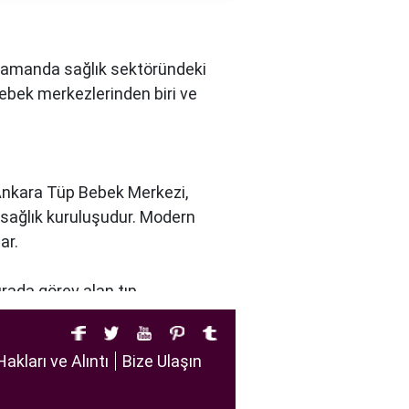
nı zamanda sağlık sektöründeki
bebek merkezlerinden biri ve
 Ankara Tüp Bebek Merkezi,
r sağlık kuruluşudur. Modern
ar.
urada görev alan tıp
u dikkate alır. Ayrıca,
tirir.
Hakları ve Alıntı
Bize Ulaşın
iftlere sağlıklı bir gebelik