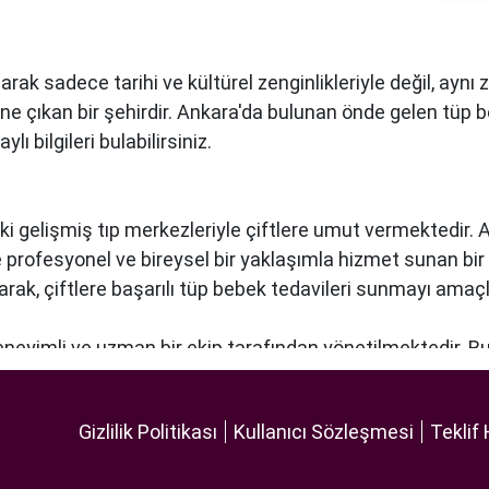
arak sadece tarihi ve kültürel zenginlikleriyle değil, ay
öne çıkan bir şehirdir. Ankara'da bulunan önde gelen tüp 
ı bilgileri bulabilirsiniz.
ki gelişmiş tıp merkezleriyle çiftlere umut vermektedir.
re profesyonel ve bireysel bir yaklaşımla hizmet sunan bi
narak, çiftlere başarılı tüp bebek tedavileri sunmayı amaçl
deneyimli ve uzman bir ekip tarafından yönetilmektedir. B
lleştirilmiş tedavi planları sunarak, her çiftin özel durumun
 ekipmanlar, tedavi sürecini daha etkili ve güvenli hale ge
Gizlilik Politikası
Kullanıcı Sözleşmesi
Teklif 
 odaklı hizmet anlayışı ve etik prensipler çerçevesinde, ç
 bir tüp bebek hizmeti sunar.