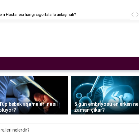
‹
m Hastanesi hangi sigortalarla anlaşmalı?
Tüp bebek aşamaları nasıl
5 gün embriyosu en erken ne
oluyor?
zaman çıkar?
lleri nelerdir?