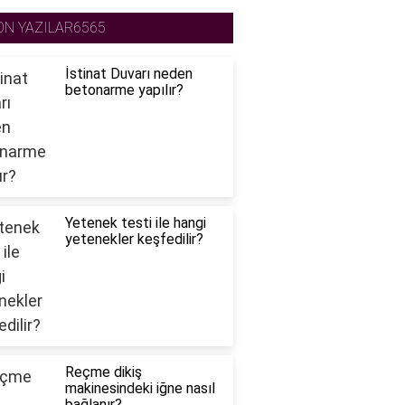
ON YAZILAR6565
İstinat Duvarı neden
betonarme yapılır?
Yetenek testi ile hangi
yetenekler keşfedilir?
Reçme dikiş
makinesindeki iğne nasıl
bağlanır?