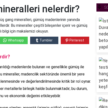
eralleri nelerdir?
S
üş gang mineralleri, gümüş madenlerinin yanında
erdir. Bu mineraller çeşitli bileşenler içerir ve gümüş
ı bilgi için makalemizi okuyun.
Whatsapp
Tumbler
Pinterest
rdir?
rıldığı madenlerde bulunan ve genellikle gümüş ile
. Bu mineraller, madencilik sektöründe önemli bir yere
lenmesinde ve değerlendirilmesinde kritik bir rol oynar.
ğer metallerle birleşik halde bulunmaktadır; bu durum,
ve ekonomik değerini etkileyebilir.
ygın olanları, argentit (gümüş sülfür), cerusit (gümüş