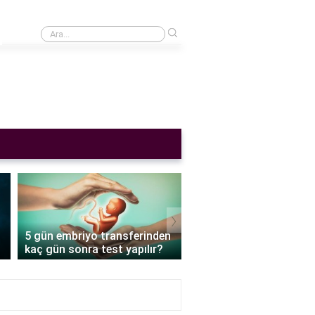
›
Cinsel ilişkiden sonra adet gecikmesi normal mi?
›
5 gün embriyo transferinden
Tüp bebek embriyo tran
kaç gün sonra test yapılır?
sonrası ne yemeli?