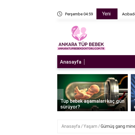
Yeni
n sulandırıcı ne zaman bırakılır?
Perşembe 04:59
Acıbade
Anasayfa
‹
ebek embriyo transferi
Tüp bebek aşamaları kaç gün
 mı?
sürüyor?
Anasayfa
Yaşam
Gümüş gang minera