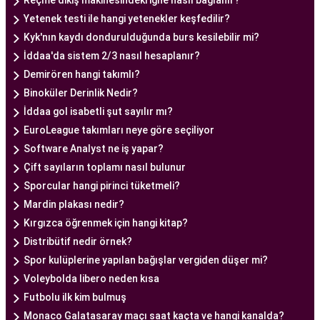
Reçme dikiş makinesindeki iğne nasıl bağlanır?
Yetenek testi ile hangi yetenekler keşfedilir?
Ankara Tüp Bebek Doktoru
Kyk'nın kaydı dondurulduğunda burs kesilebilir mi?
Tüp bebek tedavisi, uzman bir ekibin liderliğinde
İddaa'da sistem 2/3 nasıl hesaplanır?
ve deneyimli bir doktorun rehberliğinde
Demirören hangi takımlı?
yürütülmesi gereken bir süreçtir. Ankara Tüp
Binoküler Derinlik Nedir?
Bebek Merkezi'nde görev alan uzman tüp bebek
İddaa gol isabetli şut sayılır mı?
doktoru, çiftlere kapsamlı bir yaklaşımla tedavi
EuroLeague takımları neye göre seçiliyor
sunar.
Software Analyst ne iş yapar?
Ankara Tüp Bebek Doktoru
, tüp bebek tedavisi
Çift sayıların toplamı nasıl bulunur
sürecinde çiftlere rehberlik eder ve tedavinin her
Sporcular hangi pirinci tüketmeli?
aşamasında destek sağlar. Çiftin tıbbi geçmişini
Mardin plakası nedir?
değerlendirir, bireysel durumlarını analiz eder ve
Kırgızca öğrenmek için hangi kitap?
en uygun tedavi planını oluşturur. Tedavi
Distribütif nedir örnek?
sürecinde çiftlere duygusal destek sağlamak da
Spor kulüplerine yapılan bağışlar vergiden düşer mi?
doktorun önemli görevlerinden biridir.
Voleybolda libero neden kısa
Uzman tüp bebek doktoru, Ankara Tüp Bebek
Futbolu ilk kim bulmuş
Merkezi'nde kullanılan en son teknolojiyi ve
Monaco Galatasaray maçı saat kaçta ve hangi kanalda?