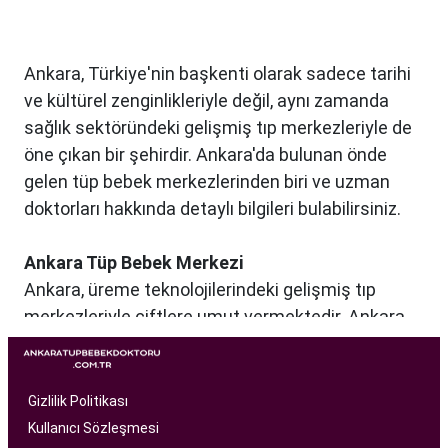
Ankara, Türkiye'nin başkenti olarak sadece tarihi
ve kültürel zenginlikleriyle değil, aynı zamanda
sağlık sektöründeki gelişmiş tıp merkezleriyle de
öne çıkan bir şehirdir. Ankara'da bulunan önde
gelen tüp bebek merkezlerinden biri ve uzman
doktorları hakkında detaylı bilgileri bulabilirsiniz.
Ankara Tüp Bebek Merkezi
Ankara, üreme teknolojilerindeki gelişmiş tıp
merkezleriyle çiftlere umut vermektedir. Ankara
Tüp Bebek Merkezi, kısırlık sorunu yaşayan
çiftlere profesyonel ve bireysel bir yaklaşımla
hizmet sunan bir sağlık kuruluşudur. Modern
Gizlilik Politikası
tıbbın son teknolojilerini kullanarak, çiftlere
Kullanıcı Sözleşmesi