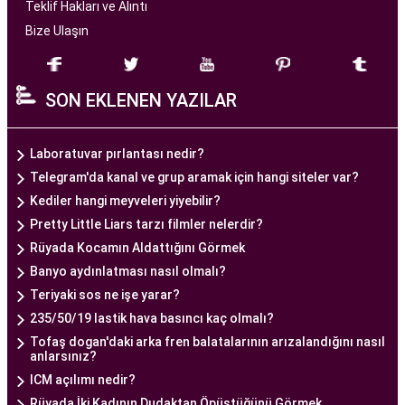
başarılı tüp bebek tedavileri sunmayı amaçlar.
Teklif Hakları ve Alıntı
Bize Ulaşın
Ankara Tüp Bebek Merkezi
, deneyimli ve uzman
bir ekip tarafından yönetilmektedir. Burada görev
SON EKLENEN YAZILAR
alan tıp profesyonelleri, çiftlere kişiselleştirilmiş
tedavi planları sunarak, her çiftin özel durumunu
dikkate alır. Ayrıca, merkezde kullanılan teknoloji
Laboratuvar pırlantası nedir?
ve ekipmanlar, tedavi sürecini daha etkili ve
Telegram'da kanal ve grup aramak için hangi siteler var?
güvenli hale getirir.
Kediler hangi meyveleri yiyebilir?
Ankara Tüp Bebek Merkezi, hasta odaklı hizmet
Pretty Little Liars tarzı filmler nelerdir?
anlayışı ve etik prensipler çerçevesinde, çiftlere
Rüyada Kocamın Aldattığını Görmek
sağlıklı bir gebelik yaşama şansı tanıyan kapsamlı
Banyo aydınlatması nasıl olmalı?
bir tüp bebek hizmeti sunar.
Teriyaki sos ne işe yarar?
235/50/19 lastik hava basıncı kaç olmalı?
Tofaş dogan'daki arka fren balatalarının arızalandığını nasıl
Ankara Tüp Bebek Doktoru
anlarsınız?
Tüp bebek tedavisi, uzman bir ekibin liderliğinde
ICM açılımı nedir?
ve deneyimli bir doktorun rehberliğinde
Rüyada İki Kadının Dudaktan Öpüştüğünü Görmek