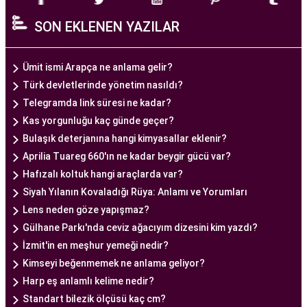
bir ekip tarafından yönetilmektedir. Burada görev
SON EKLENEN YAZILAR
alan tıp profesyonelleri, çiftlere kişiselleştirilmiş
tedavi planları sunarak, her çiftin özel durumunu
dikkate alır. Ayrıca, merkezde kullanılan teknoloji
Ümit ismi Arapça ne anlama gelir?
ve ekipmanlar, tedavi sürecini daha etkili ve
Türk devletlerinde yönetim nasıldı?
güvenli hale getirir.
Telegramda link süresi ne kadar?
Ankara Tüp Bebek Merkezi, hasta odaklı hizmet
Kas yorgunluğu kaç günde geçer?
anlayışı ve etik prensipler çerçevesinde, çiftlere
Bulaşık deterjanına hangi kimyasallar eklenir?
sağlıklı bir gebelik yaşama şansı tanıyan kapsamlı
Aprilia Tuareg 660'ın ne kadar beygir gücü var?
bir tüp bebek hizmeti sunar.
Hafızalı koltuk hangi araçlarda var?
Siyah Yılanın Kovaladığı Rüya: Anlamı ve Yorumları
Lens neden göze yapışmaz?
Ankara Tüp Bebek Doktoru
Gülhane Parkı'nda ceviz ağacıyım dizesini kim yazdı?
Tüp bebek tedavisi, uzman bir ekibin liderliğinde
İzmit'in en meşhur yemeği nedir?
ve deneyimli bir doktorun rehberliğinde
Kimseyi beğenmemek ne anlama geliyor?
yürütülmesi gereken bir süreçtir. Ankara Tüp
Harp eş anlamlı kelime nedir?
Bebek Merkezi'nde görev alan uzman tüp bebek
Standart bilezik ölçüsü kaç cm?
doktoru, çiftlere kapsamlı bir yaklaşımla tedavi