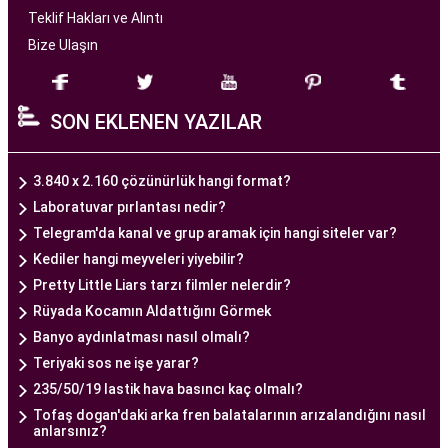
başarılı tüp bebek tedavileri sunmayı amaçlar.
Teklif Hakları ve Alıntı
Bize Ulaşın
Ankara Tüp Bebek Merkezi
, deneyimli ve uzman
bir ekip tarafından yönetilmektedir. Burada görev
SON EKLENEN YAZILAR
alan tıp profesyonelleri, çiftlere kişiselleştirilmiş
tedavi planları sunarak, her çiftin özel durumunu
dikkate alır. Ayrıca, merkezde kullanılan teknoloji
3.840 x 2.160 çözünürlük hangi format?
ve ekipmanlar, tedavi sürecini daha etkili ve
Laboratuvar pırlantası nedir?
güvenli hale getirir.
Telegram'da kanal ve grup aramak için hangi siteler var?
Ankara Tüp Bebek Merkezi, hasta odaklı hizmet
Kediler hangi meyveleri yiyebilir?
anlayışı ve etik prensipler çerçevesinde, çiftlere
Pretty Little Liars tarzı filmler nelerdir?
sağlıklı bir gebelik yaşama şansı tanıyan kapsamlı
Rüyada Kocamın Aldattığını Görmek
bir tüp bebek hizmeti sunar.
Banyo aydınlatması nasıl olmalı?
Teriyaki sos ne işe yarar?
235/50/19 lastik hava basıncı kaç olmalı?
Ankara Tüp Bebek Doktoru
Tofaş dogan'daki arka fren balatalarının arızalandığını nasıl
Tüp bebek tedavisi, uzman bir ekibin liderliğinde
anlarsınız?
ve deneyimli bir doktorun rehberliğinde