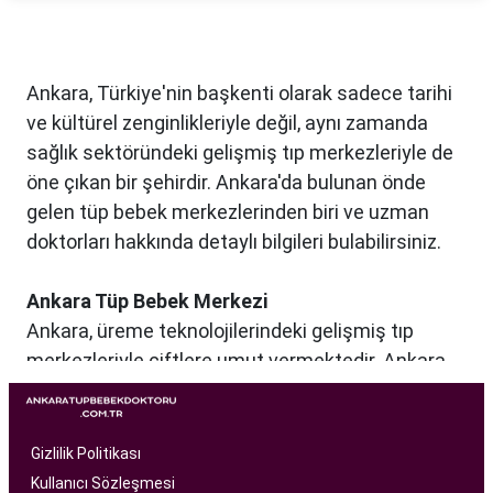
Ankara, Türkiye'nin başkenti olarak sadece tarihi
ve kültürel zenginlikleriyle değil, aynı zamanda
sağlık sektöründeki gelişmiş tıp merkezleriyle de
öne çıkan bir şehirdir. Ankara'da bulunan önde
gelen tüp bebek merkezlerinden biri ve uzman
doktorları hakkında detaylı bilgileri bulabilirsiniz.
Ankara Tüp Bebek Merkezi
Ankara, üreme teknolojilerindeki gelişmiş tıp
merkezleriyle çiftlere umut vermektedir. Ankara
Tüp Bebek Merkezi, kısırlık sorunu yaşayan
çiftlere profesyonel ve bireysel bir yaklaşımla
hizmet sunan bir sağlık kuruluşudur. Modern
Gizlilik Politikası
tıbbın son teknolojilerini kullanarak, çiftlere
Kullanıcı Sözleşmesi