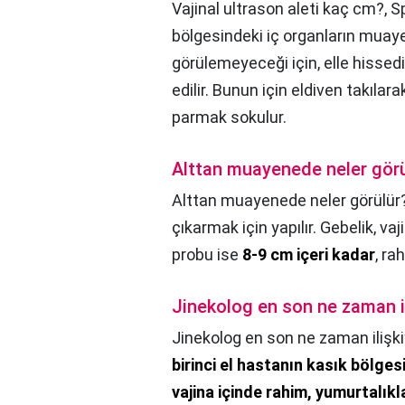
Vajinal ultrason aleti kaç cm?,
Sp
bölgesindeki iç organların muaye
görülemeyeceği için, elle hissedi
edilir. Bunun için eldiven takılara
parmak sokulur.
Alttan muayenede neler görü
Alttan muayenede neler görülür
çıkarmak için yapılır. Gebelik, v
probu ise
8-9 cm içeri kadar
, ra
Jinekolog en son ne zaman il
Jinekolog en son ne zaman ilişkiy
birinci el hastanın kasık bölges
vajina içinde rahim, yumurtalıkla