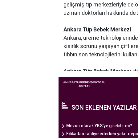
gelişmiş tıp merkezleriyle de 
uzman doktorları hakkında detayl
Ankara Tüp Bebek Merkezi
Ankara, üreme teknolojilerinde
kısırlık sorunu yaşayan çiftle
tıbbın son teknolojilerini kulla
Ankara Tüp Bebek Merkezi
, 
profesyonelleri, çiftlere kişise
merkezde kullanılan teknoloji ve
Ankara Tüp Bebek Merkezi, hasta
yaşama şansı tanıyan kapsamlı
SON EKLENEN YAZILAR
Ankara Tüp Bebek Doktoru
Mezun olarak YKS'ye girebilir mi?
Tüp bebek tedavisi, uzman bir 
Filikadan tahliye ederken yakıt dep
süreçtir. Ankara Tüp Bebek Me