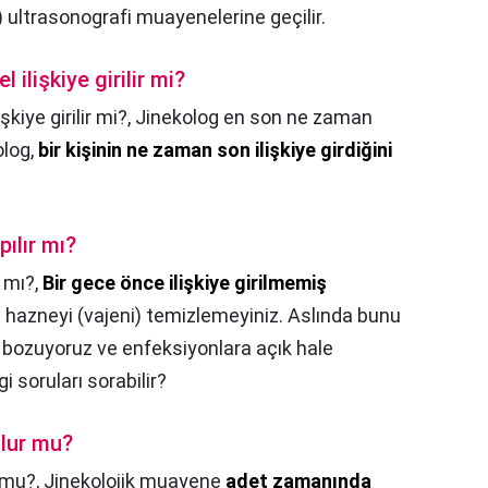
n) ultrasonografi muayenelerine geçilir.
ilişkiye girilir mi?
kiye girilir mi?,
Jinekolog en son ne zaman
olog,
bir kişinin ne zaman son ilişkiye girdiğini
ılır mı?
 mı?,
Bir gece önce ilişkiye girilmemiş
azneyi (vajeni) temizlemeyiniz. Aslında bunu
yı bozuyoruz ve enfeksiyonlara açık hale
i soruları sorabilir?
lur mu?
 mu?,
Jinekolojik muayene
adet zamanında