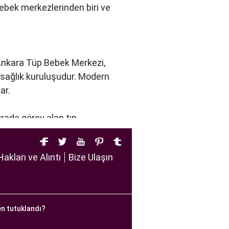
bebek merkezlerinden biri ve
 Ankara Tüp Bebek Merkezi,
r sağlık kuruluşudur. Modern
ar.
urada görev alan tıp
u dikkate alır. Ayrıca,
tirir.
Hakları ve Alıntı
Bize Ulaşın
iftlere sağlıklı bir gebelik
en tutuklandı?
e yürütülmesi gereken bir
apsamlı bir yaklaşımla tedavi