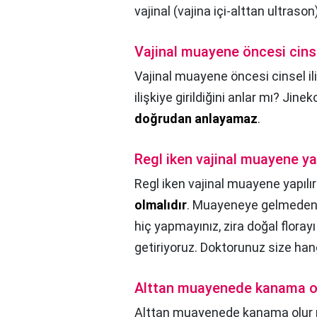
vajinal (vajina içi-alttan ultraso
Vajinal muayene öncesi cinsel 
Vajinal muayene öncesi cinsel iliş
ilişkiye girildiğini anlar mı? Jinek
doğrudan anlayamaz
.
Regl iken vajinal muayene yap
Regl iken vajinal muayene yapılır
olmalıdır
. Muayeneye gelmeden h
hiç yapmayınız, zira doğal flora
getiriyoruz. Doktorunuz size hang
Alttan muayenede kanama o
Alttan muayenede kanama olur