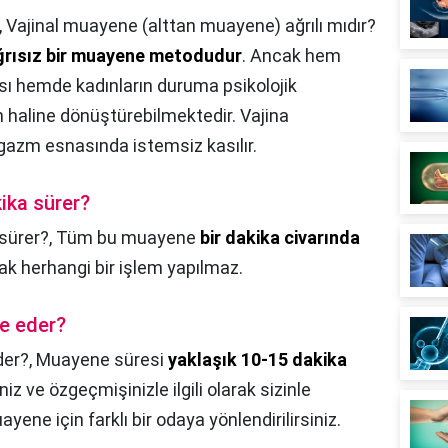
,
Vajinal muayene (alttan muayene) ağrılı mıdır?
ğrısız bir muayene metodudur
. Ancak hem
ı hemde kadınların duruma psikolojik
 haline dönüştürebilmektedir. Vajina
gazm esnasında istemsiz kasılır.
ika sürer?
sürer?,
Tüm bu muayene
bir dakika civarında
k herhangi bir işlem yapılmaz.
e eder?
der?,
Muayene süresi
yaklaşık 10-15 dakika
z ve özgeçmişinizle ilgili olarak sizinle
ene için farklı bir odaya yönlendirilirsiniz.