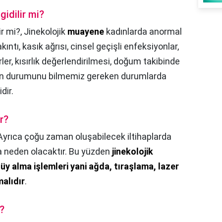
gidilir mi?
ir mi?,
Jinekolojik
muayene
kadınlarda anormal
ıntı, kasık ağrısı, cinsel geçişli enfeksiyonlar,
rler, kısırlık değerlendirilmesi, doğum takibinde
hmin durumunu bilmemiz gereken durumlarda
dir.
r?
Ayrıca çoğu zaman oluşabilecek iltihaplarda
a neden olacaktır. Bu yüzden
jinekolojik
 alma işlemleri yani ağda, tıraşlama, lazer
malıdır
.
m?