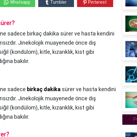
Whatsapp
Tumbler
Pinterest
sürer?
e sadece birkaç dakika sürer ve hasta kendini
ısızdır. Jinekolojik muayenede önce dış
iğil (kondülom), kitle, kızarıklık, kist gibi
ğına bakılır.
ne sadece
birkaç dakika
sürer ve hasta kendini
ısızdır. Jinekolojik muayenede önce dış
iğil (kondülom), kitle, kızarıklık, kist gibi
ğına bakılır.
P
rer?