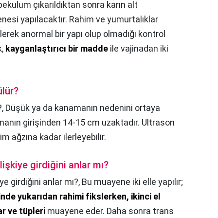
ekulum çıkarıldıktan sonra karın alt
nesi yapılacaktır. Rahim ve yumurtalıklar
lerek anormal bir yapı olup olmadığı kontrol
k,
kayganlaştırıcı bir madde
ile vajinadan iki
lür?
?,
Düşük ya da kanamanın nedenini ortaya
ajinanın girişinden 14-15 cm uzaktadır. Ultrason
him ağzına kadar ilerleyebilir.
işkiye girdiğini anlar mı?
e girdiğini anlar mı?,
Bu muayene iki elle yapılır;
inde yukarıdan rahimi fikslerken, ikinci el
r ve tüpleri
muayene eder. Daha sonra trans