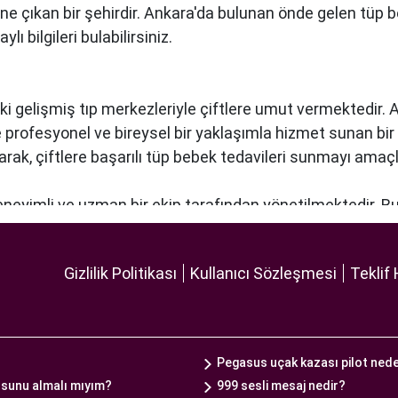
öne çıkan bir şehirdir. Ankara'da bulunan önde gelen tüp 
ı bilgileri bulabilirsiniz.
ki gelişmiş tıp merkezleriyle çiftlere umut vermektedir.
re profesyonel ve bireysel bir yaklaşımla hizmet sunan bi
narak, çiftlere başarılı tüp bebek tedavileri sunmayı amaçl
deneyimli ve uzman bir ekip tarafından yönetilmektedir. B
lleştirilmiş tedavi planları sunarak, her çiftin özel durumun
 ekipmanlar, tedavi sürecini daha etkili ve güvenli hale ge
Gizlilik Politikası
Kullanıcı Sözleşmesi
Teklif 
 odaklı hizmet anlayışı ve etik prensipler çerçevesinde, ç
 bir tüp bebek hizmeti sunar.
Pegasus uçak kazası pilot ned
ekibin liderliğinde ve deneyimli bir doktorun rehberliğind
osunu almalı mıyım?
999 sesli mesaj nedir?
rkezi'nde görev alan uzman tüp bebek doktoru, çiftlere k