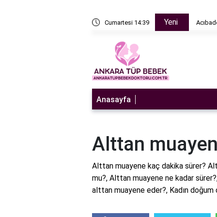
Yeni
n sulandırıcı ne zaman bırakılır?
Cumartesi 14:39
Acıbade
Anasayfa
Alttan muayen
Alttan muayene kaç dakika sürer? Al
mu?, Alttan muayene ne kadar sürer?
alttan muayene eder?, Kadın doğum dok