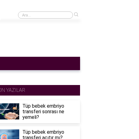
›
Cinsel ilişkiden sonra adet gecikmesi normal mi?
ON YAZILAR
Tüp bebek embriyo
transferi sonrası ne
yemeli?
Tüp bebek embriyo
transferi acıtır mı?