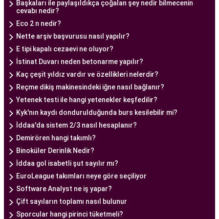
Ankara Tüp Bebek Merkezi, hasta odaklı hizmet
Başkaları ile paylaşıldıkça çoğalan şey nedir bilmecenin
cevabı nedir?
anlayışı ve etik prensipler çerçevesinde, çiftlere
Eco 2 n nedir?
sağlıklı bir gebelik yaşama şansı tanıyan kapsamlı
Nette arşiv başvurusu nasıl yapılır?
bir tüp bebek hizmeti sunar.
E tipi kapalı cezaevi ne oluyor?
İstinat Duvarı neden betonarme yapılır?
Ankara Tüp Bebek Doktoru
Kaç çeşit yıldız vardır ve özellikleri nelerdir?
Tüp bebek tedavisi, uzman bir ekibin liderliğinde
Reçme dikiş makinesindeki iğne nasıl bağlanır?
ve deneyimli bir doktorun rehberliğinde
Yetenek testi ile hangi yetenekler keşfedilir?
yürütülmesi gereken bir süreçtir. Ankara Tüp
Kyk'nın kaydı dondurulduğunda burs kesilebilir mi?
Bebek Merkezi'nde görev alan uzman tüp bebek
İddaa'da sistem 2/3 nasıl hesaplanır?
doktoru, çiftlere kapsamlı bir yaklaşımla tedavi
Demirören hangi takımlı?
sunar.
Binoküler Derinlik Nedir?
Ankara Tüp Bebek Doktoru
, tüp bebek tedavisi
İddaa gol isabetli şut sayılır mı?
sürecinde çiftlere rehberlik eder ve tedavinin her
EuroLeague takımları neye göre seçiliyor
aşamasında destek sağlar. Çiftin tıbbi geçmişini
Software Analyst ne iş yapar?
değerlendirir, bireysel durumlarını analiz eder ve
Çift sayıların toplamı nasıl bulunur
en uygun tedavi planını oluşturur. Tedavi
Sporcular hangi pirinci tüketmeli?