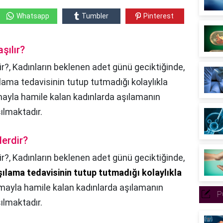
Whatsapp
Tumbler
Pinterest
şılır?
dir?, Kadınların beklenen adet günü geciktiğinde,
ılama tedavisinin tutup tutmadığı kolaylıkla
lamayla hamile kalan kadınlarda aşılamanın
ılmaktadır.
lerdir?
ir?,
Kadınların beklenen adet günü geciktiğinde,
şılama tedavisinin tutup tutmadığı kolaylıkla
amayla hamile kalan kadınlarda aşılamanın
P
ılmaktadır.