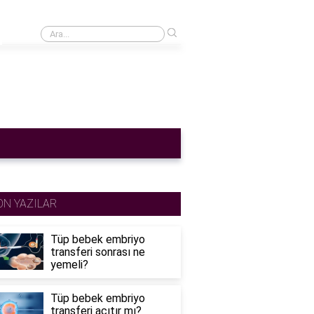
›
Cinsel ilişkiden sonra adet gecikmesi normal mi?
ON YAZILAR
Tüp bebek embriyo
transferi sonrası ne
yemeli?
Tüp bebek embriyo
transferi acıtır mı?