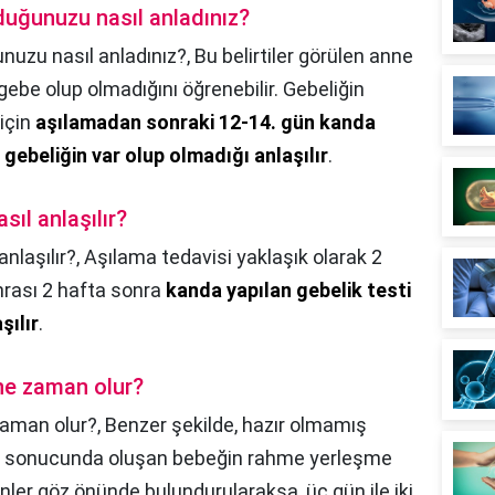
uğunuzu nasıl anladınız?
nuzu nasıl anladınız?,
Bu belirtiler görülen anne
 gebe olup olmadığını öğrenebilir. Gebeliğin
için
aşılamadan sonraki 12-14. gün kanda
ebeliğin var olup olmadığı anlaşılır
.
sıl anlaşılır?
anlaşılır?,
Aşılama tedavisi yaklaşık olarak 2
nrası 2 hafta sonra
kanda yapılan gebelik testi
şılır
.
ne zaman olur?
aman olur?,
Benzer şekilde, hazır olmamış
sı sonucunda oluşan bebeğin rahme yerleşme
enler göz önünde bulundurularaksa, üç gün ile iki