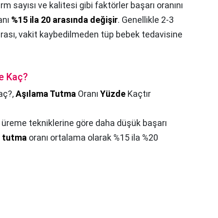
m sayısı ve kalitesi gibi faktörler başarı oranını
anı
%15 ila 20 arasında değişir
. Genellikle 2-3
rası, vakit kaybedilmeden tüp bebek tedavisine
e Kaç?
aç?,
Aşılama Tutma
Oranı
Yüzde
Kaçtır
 üreme tekniklerine göre daha düşük başarı
n
tutma
oranı ortalama olarak %15 ila %20