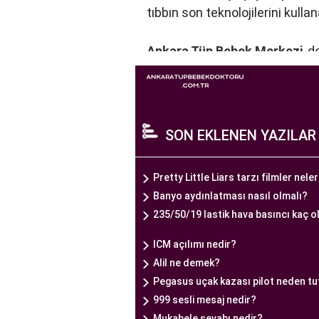
tıbbın son teknolojilerini kulla
Ankara Tüp Bebek Merkezi
, 
profesyonelleri, çiftlere kişise
merkezde kullanılan teknoloji ve
Ankara Tüp Bebek Merkezi, hasta
yaşama şansı tanıyan kapsamlı
SON EKLENEN YAZILAR
Ankara Tüp Bebek Doktoru
Pretty Little Liars tarzı filmler nele
Tüp bebek tedavisi, uzman bir 
Banyo aydınlatması nasıl olmalı?
süreçtir. Ankara Tüp Bebek Me
235/50/19 lastik hava basıncı kaç o
sunar.
Ankara Tüp Bebek Doktoru
, 
ICM açılımı nedir?
sağlar. Çiftin tıbbi geçmişini d
Alil ne demek?
sürecinde çiftlere duygusal de
Pegasus uçak kazası pilot neden tu
Uzman tüp bebek doktoru, Anka
999 sesli mesaj nedir?
Mukabele sevabı nedir?