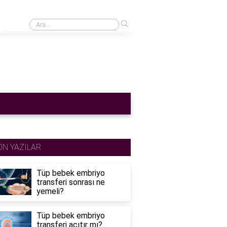
›
Cinsel ilişkiden sonra adet gecikmesi normal mi?
ON YAZILAR
Tüp bebek embriyo
transferi sonrası ne
yemeli?
Tüp bebek embriyo
transferi acıtır mı?