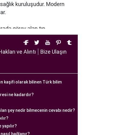
r sağlık kuruluşudur. Modern
ar.
urada görev alan tıp
u dikkate alır. Ayrıca,
tirir.
Hakları ve Alıntı
Bize Ulaşın
iftlere sağlıklı bir gebelik
n kaşifi olarak bilinen Türk bilim
e yürütülmesi gereken bir
apsamlı bir yaklaşımla tedavi
üresi ne kadardır?
tedavinin her aşamasında destek
alan şey nedir bilmecenin cevabı nedir?
tedavi planını oluşturur. Tedavi
ılır?
 yapılır?
e bilimsel yöntemleri takip
 nasıl bağlanır?