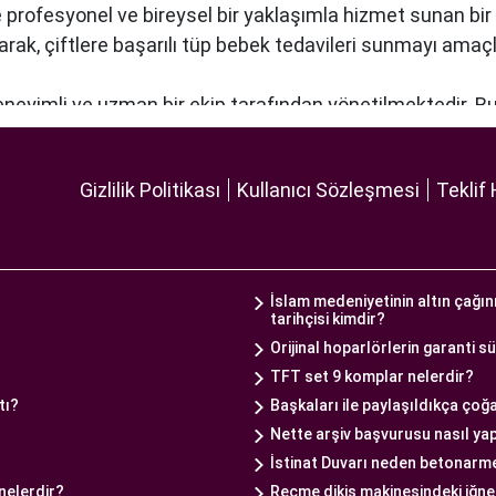
re profesyonel ve bireysel bir yaklaşımla hizmet sunan bi
narak, çiftlere başarılı tüp bebek tedavileri sunmayı amaçl
deneyimli ve uzman bir ekip tarafından yönetilmektedir. B
lleştirilmiş tedavi planları sunarak, her çiftin özel durumun
 ekipmanlar, tedavi sürecini daha etkili ve güvenli hale ge
Gizlilik Politikası
Kullanıcı Sözleşmesi
Teklif 
 odaklı hizmet anlayışı ve etik prensipler çerçevesinde, ç
 bir tüp bebek hizmeti sunar.
İslam medeniyetinin altın çağını
ekibin liderliğinde ve deneyimli bir doktorun rehberliğind
tarihçisi kimdir?
rkezi'nde görev alan uzman tüp bebek doktoru, çiftlere k
Orijinal hoparlörlerin garanti s
TFT set 9 komplar nelerdir?
tüp bebek tedavisi sürecinde çiftlere rehberlik eder ve 
tı?
Başkaları ile paylaşıldıkça çoğ
eğerlendirir, bireysel durumlarını analiz eder ve en uygun 
Nette arşiv başvurusu nasıl yap
stek sağlamak da doktorun önemli görevlerinden biridir.
İstinat Duvarı neden betonarme
ra Tüp Bebek Merkezi'nde kullanılan en son teknolojiyi v
 nelerdir?
Reçme dikiş makinesindeki iğne