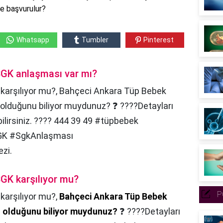
ye başvurulur?
Whatsapp
Tumbler
Pinterest
SGK anlaşması var mı?
karşılıyor mu?, Bahçeci Ankara Tüp Bebek
lduğunu biliyor muydunuz? ❓ ????Detayları
ilirsiniz. ???? 444 39 49 #tüpbebek
GK #SgkAnlaşması
zi.
GK karşılıyor mu?
P
karşılıyor mu?,
Bahçeci Ankara Tüp Bebek
olduğunu biliyor muydunuz?
❓ ????Detayları