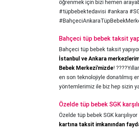
öğrenmek için bizi hemen arayab
#tüpbebektedavisi #ankara #S
#BahçeciAnkaraTüpBebekMerke
Bahçeci tüp bebek taksit ya
Bahçeci tüp bebek taksit yapıy
İstanbul ve Ankara merkezleri
Bebek Merkezi'mizde
! ????Yıll
en son teknolojiyle donatılmış em
yöntemlerimiz ile biz hep sizin y
Özelde tüp bebek SGK karşıl
Özelde tüp bebek SGK karşılıyor
kartına taksit imkanından fayda