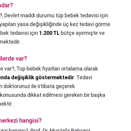
adar?
?,
Devlet maddi durumu tüp bebek tedavisi için
n yapılan yasa değişikliğinde üç kez tedavi görme
bek tedavisi için
1.200 TL
bütçe ayırmıştır ve
mektedir.
llerde var?
de var?,
Tüp bebek fiyatları ortalama olarak
sında değişiklik göstermektedir
. Tedavi
in doktorunuz ile irtibata geçerek
t konusunda dikkat edilmesi gereken bir başka
ektir.
merkezi hangisi?
kezi hangisi?,
Prof. Dr. Mustafa Bahçeci