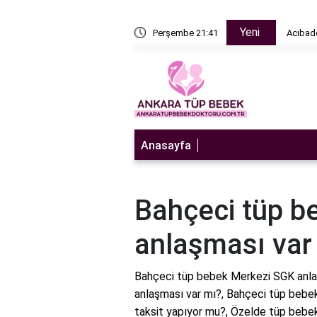
Yeni
n sulandırıcı ne zaman bırakılır?
Perşembe 21:41
Acıbade
Anasayfa
Bahçeci tüp b
anlaşması var
Bahçeci tüp bebek Merkezi SGK anla
anlaşması var mı?, Bahçeci tüp bebe
taksit yapıyor mu?, Özelde tüp bebek