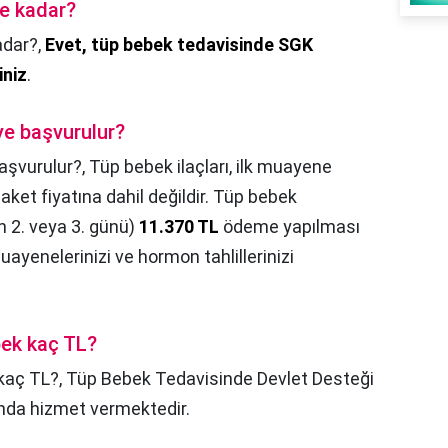
ne kadar?
adar?,
Evet, tüp bebek tedavisinde SGK
iniz
.
ye başvurulur?
başvurulur?,
Tüp bebek ilaçları, ilk muayene
aket fiyatına dahil değildir. Tüp bebek
n 2. veya 3. günü)
11.370 TL
ödeme yapılması
ayenelerinizi ve hormon tahlillerinizi
bek kaç TL?
kaç TL?,
Tüp Bebek Tedavisinde Devlet Desteği
da hizmet vermektedir.