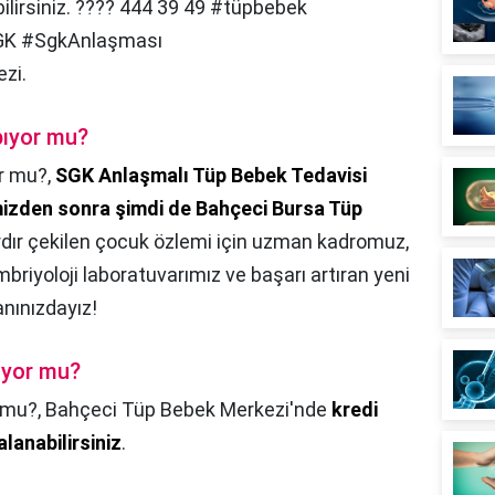
ilirsiniz. ???? 444 39 49 #tüpbebek
GK #SgkAnlaşması
zi.
pıyor mu?
or mu?,
SGK Anlaşmalı Tüp Bebek Tedavisi
mizden sonra şimdi de Bahçeci Bursa Tüp
ardır çekilen çocuk özlemi için uzman kadromuz,
briyoloji laboratuvarımız ve başarı artıran yeni
anınızdayız!
ıyor mu?
 mu?,
Bahçeci Tüp Bebek Merkezi'nde
kredi
lanabilirsiniz
.