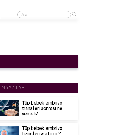
›
Cinsel ilişkiden sonra adet gecikmesi normal mi?
ON YAZILAR
Tüp bebek embriyo
transferi sonrası ne
yemeli?
Tüp bebek embriyo
transferi acıtır mı?