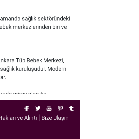
nı zamanda sağlık sektöründeki
bebek merkezlerinden biri ve
 Ankara Tüp Bebek Merkezi,
r sağlık kuruluşudur. Modern
ar.
urada görev alan tıp
u dikkate alır. Ayrıca,
tirir.
Hakları ve Alıntı
Bize Ulaşın
iftlere sağlıklı bir gebelik