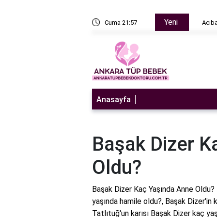
Yeni
n sulandırıcı ne zaman bırakılır?
Cuma 21:57
Acıbade
Anasayfa
Başak Dizer K
Oldu?
Başak Dizer Kaç Yaşında Anne Oldu? 
yaşında hamile oldu?, Başak Dizer'in 
Tatlıtuğ'un karısı Başak Dizer kaç ya