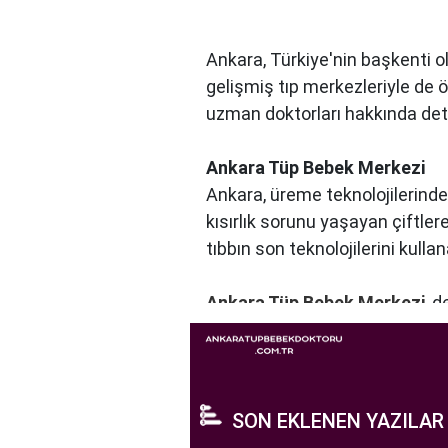
Ankara, Türkiye'nin başkenti ol
gelişmiş tıp merkezleriyle de 
uzman doktorları hakkında detayl
Ankara Tüp Bebek Merkezi
Ankara, üreme teknolojilerinde
kısırlık sorunu yaşayan çiftle
tıbbın son teknolojilerini kulla
Ankara Tüp Bebek Merkezi
, 
profesyonelleri, çiftlere kişise
merkezde kullanılan teknoloji ve
Ankara Tüp Bebek Merkezi, hasta
yaşama şansı tanıyan kapsamlı
SON EKLENEN YAZILAR