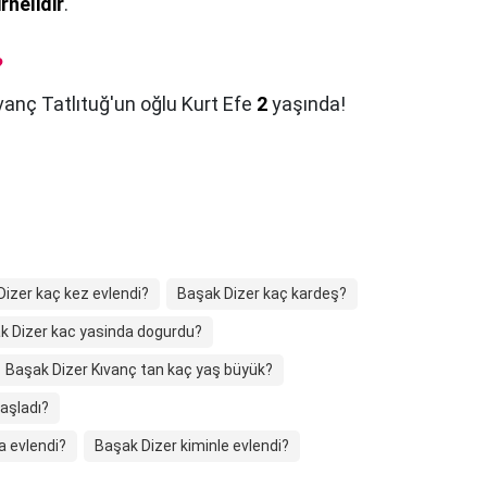
rnelidir
.
?
vanç Tatlıtuğ'un oğlu Kurt Efe
2
yaşında!
izer kaç kez evlendi?
Başak Dizer kaç kardeş?
k Dizer kac yasinda dogurdu?
Başak Dizer Kıvanç tan kaç yaş büyük?
başladı?
a evlendi?
Başak Dizer kiminle evlendi?