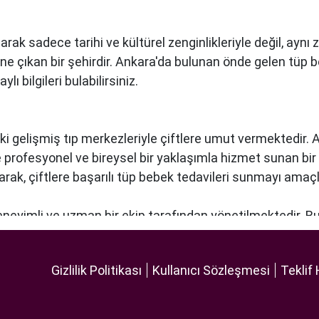
arak sadece tarihi ve kültürel zenginlikleriyle değil, ay
öne çıkan bir şehirdir. Ankara'da bulunan önde gelen tüp 
ı bilgileri bulabilirsiniz.
ki gelişmiş tıp merkezleriyle çiftlere umut vermektedir.
re profesyonel ve bireysel bir yaklaşımla hizmet sunan bi
narak, çiftlere başarılı tüp bebek tedavileri sunmayı amaçl
deneyimli ve uzman bir ekip tarafından yönetilmektedir. B
lleştirilmiş tedavi planları sunarak, her çiftin özel durumun
 ekipmanlar, tedavi sürecini daha etkili ve güvenli hale ge
Gizlilik Politikası
Kullanıcı Sözleşmesi
Teklif 
 odaklı hizmet anlayışı ve etik prensipler çerçevesinde, ç
 bir tüp bebek hizmeti sunar.