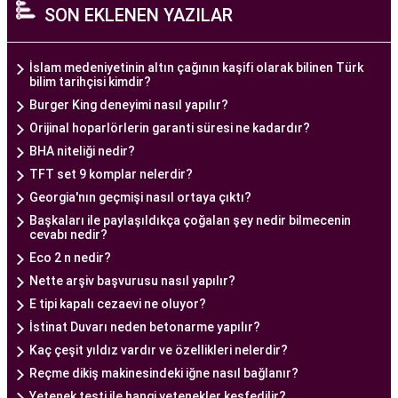
SON EKLENEN YAZILAR
alan tıp profesyonelleri, çiftlere kişiselleştirilmiş
tedavi planları sunarak, her çiftin özel durumunu
dikkate alır. Ayrıca, merkezde kullanılan teknoloji
İslam medeniyetinin altın çağının kaşifi olarak bilinen Türk
bilim tarihçisi kimdir?
ve ekipmanlar, tedavi sürecini daha etkili ve
Burger King deneyimi nasıl yapılır?
güvenli hale getirir.
Orijinal hoparlörlerin garanti süresi ne kadardır?
Ankara Tüp Bebek Merkezi, hasta odaklı hizmet
BHA niteliği nedir?
anlayışı ve etik prensipler çerçevesinde, çiftlere
TFT set 9 komplar nelerdir?
sağlıklı bir gebelik yaşama şansı tanıyan kapsamlı
Georgia'nın geçmişi nasıl ortaya çıktı?
bir tüp bebek hizmeti sunar.
Başkaları ile paylaşıldıkça çoğalan şey nedir bilmecenin
cevabı nedir?
Ankara Tüp Bebek Doktoru
Eco 2 n nedir?
Tüp bebek tedavisi, uzman bir ekibin liderliğinde
Nette arşiv başvurusu nasıl yapılır?
ve deneyimli bir doktorun rehberliğinde
E tipi kapalı cezaevi ne oluyor?
yürütülmesi gereken bir süreçtir. Ankara Tüp
İstinat Duvarı neden betonarme yapılır?
Bebek Merkezi'nde görev alan uzman tüp bebek
Kaç çeşit yıldız vardır ve özellikleri nelerdir?
doktoru, çiftlere kapsamlı bir yaklaşımla tedavi
Reçme dikiş makinesindeki iğne nasıl bağlanır?
Yetenek testi ile hangi yetenekler keşfedilir?