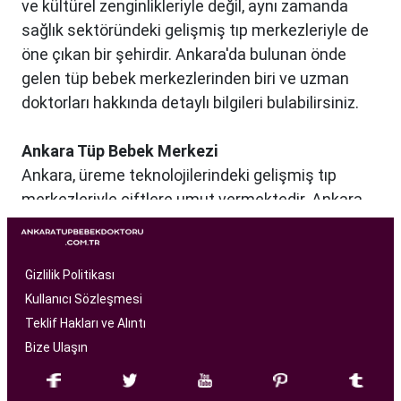
ve kültürel zenginlikleriyle değil, aynı zamanda
sağlık sektöründeki gelişmiş tıp merkezleriyle de
öne çıkan bir şehirdir. Ankara'da bulunan önde
gelen tüp bebek merkezlerinden biri ve uzman
doktorları hakkında detaylı bilgileri bulabilirsiniz.
Ankara Tüp Bebek Merkezi
Ankara, üreme teknolojilerindeki gelişmiş tıp
merkezleriyle çiftlere umut vermektedir. Ankara
Tüp Bebek Merkezi, kısırlık sorunu yaşayan
çiftlere profesyonel ve bireysel bir yaklaşımla
hizmet sunan bir sağlık kuruluşudur. Modern
Gizlilik Politikası
tıbbın son teknolojilerini kullanarak, çiftlere
Kullanıcı Sözleşmesi
başarılı tüp bebek tedavileri sunmayı amaçlar.
Teklif Hakları ve Alıntı
Bize Ulaşın
Ankara Tüp Bebek Merkezi
, deneyimli ve uzman
bir ekip tarafından yönetilmektedir. Burada görev