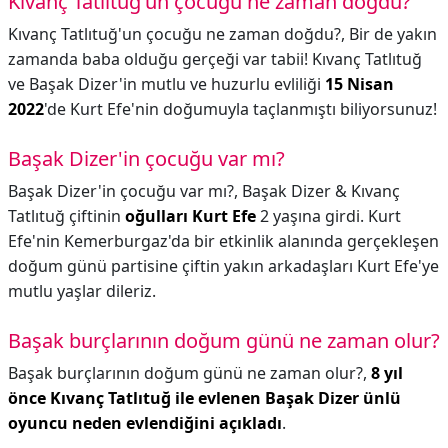
Kıvanç Tatlıtuğ'un çocuğu ne zaman doğdu?
Kıvanç Tatlıtuğ'un çocuğu ne zaman doğdu?,
Bir de yakın
zamanda baba olduğu gerçeği var tabii! Kıvanç Tatlıtuğ
ve Başak Dizer'in mutlu ve huzurlu evliliği
15 Nisan
2022
'de Kurt Efe'nin doğumuyla taçlanmıştı biliyorsunuz!
Başak Dizer'in çocuğu var mı?
Başak Dizer'in çocuğu var mı?,
Başak Dizer & Kıvanç
Tatlıtuğ çiftinin
oğulları Kurt Efe
2 yaşına girdi. Kurt
Efe'nin Kemerburgaz'da bir etkinlik alanında gerçekleşen
doğum günü partisine çiftin yakın arkadaşları Kurt Efe'ye
mutlu yaşlar dileriz.
Başak burçlarının doğum günü ne zaman olur?
Başak burçlarının doğum günü ne zaman olur?,
8 yıl
önce Kıvanç Tatlıtuğ ile evlenen Başak Dizer ünlü
oyuncu neden evlendiğini açıkladı
.