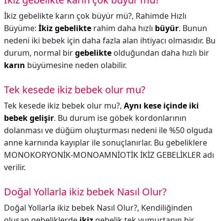
İkiz gebelikte karın çok büyür mü?,
Rahimde Hızlı
Büyüme:
İkiz gebelikte
rahim daha hızlı
büyür
. Bunun
nedeni iki bebek için daha fazla alan ihtiyacı olmasıdır. Bu
durum, normal bir
gebelikte
olduğundan daha hızlı bir
karın
büyümesine neden olabilir.
Tek kesede ikiz bebek olur mu?
Tek kesede ikiz bebek olur mu?,
Aynı kese içinde iki
bebek gelişir
. Bu durum ise göbek kordonlarının
dolanması ve düğüm oluşturması nedeni ile %50 olguda
anne karnında kayıplar ile sonuçlanırlar. Bu gebeliklere
MONOKORYONİK-MONOAMNİOTİK İKİZ GEBELİKLER adı
verilir.
Doğal Yollarla ikiz bebek Nasıl Olur?
Doğal Yollarla ikiz bebek Nasıl Olur?,
Kendiliğinden
oluşan gebeliklerde
ikiz
gebelik tek yumurtanın bir