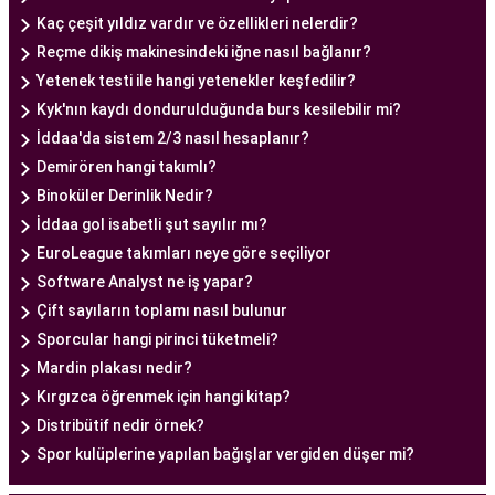
Ankara Tüp Bebek Doktoru
Kaç çeşit yıldız vardır ve özellikleri nelerdir?
Tüp bebek tedavisi, uzman bir ekibin liderliğinde
Reçme dikiş makinesindeki iğne nasıl bağlanır?
ve deneyimli bir doktorun rehberliğinde
Yetenek testi ile hangi yetenekler keşfedilir?
yürütülmesi gereken bir süreçtir. Ankara Tüp
Kyk'nın kaydı dondurulduğunda burs kesilebilir mi?
Bebek Merkezi'nde görev alan uzman tüp bebek
İddaa'da sistem 2/3 nasıl hesaplanır?
doktoru, çiftlere kapsamlı bir yaklaşımla tedavi
Demirören hangi takımlı?
sunar.
Binoküler Derinlik Nedir?
Ankara Tüp Bebek Doktoru
, tüp bebek tedavisi
İddaa gol isabetli şut sayılır mı?
sürecinde çiftlere rehberlik eder ve tedavinin her
EuroLeague takımları neye göre seçiliyor
aşamasında destek sağlar. Çiftin tıbbi geçmişini
Software Analyst ne iş yapar?
değerlendirir, bireysel durumlarını analiz eder ve
Çift sayıların toplamı nasıl bulunur
en uygun tedavi planını oluşturur. Tedavi
Sporcular hangi pirinci tüketmeli?
sürecinde çiftlere duygusal destek sağlamak da
Mardin plakası nedir?
doktorun önemli görevlerinden biridir.
Kırgızca öğrenmek için hangi kitap?
Uzman tüp bebek doktoru, Ankara Tüp Bebek
Distribütif nedir örnek?
Merkezi'nde kullanılan en son teknolojiyi ve
Spor kulüplerine yapılan bağışlar vergiden düşer mi?
bilimsel yöntemleri takip ederek, çiftlere en iyi