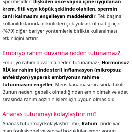
Spermisidler:
İlişkiden önce vajina içine uygulanan
krem, fitil veya köpük şeklinde olabilen, spermin
canlı kalmasını engelleyen maddelerdir
. Tek başına
kullanıldıklarında etkinlikleri çok yüksek olmadığı için
(%79) diğer bariyer yöntemlerle birlikte kullanılması
etkinliğini artırır.
Embriyo rahim duvarına neden tutunamaz?
Embriyo rahim duvarına neden tutunamaz?,
Hormonsuz
RİA'lar rahim içinde steril inflamasyon (mikropsuz
enfeksiyon) yaparak embriyonun rahime
tutunmasını engeller
. Mens kanaması sırasında takılır.
Bunun nedeni gebelik olmadığından emin olmak ve adet
sırasında rahim ağzının işlem için uygun olmasıdır.
Ananas tutunmayı kolaylaştırır mı?
Ananas tutunmayı kolaylaştırır mı?,
Rahim
içinde var
olan fonksiyonel ve yapısal bozuklular, embriyonun