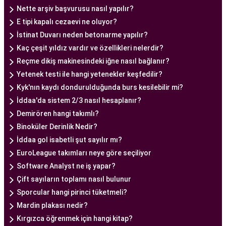
ve ekipmanlar, tedavi sürecini daha etkili ve
Nette arşiv başvurusu nasıl yapılır?
güvenli hale getirir.
E tipi kapalı cezaevi ne oluyor?
Ankara Tüp Bebek Merkezi, hasta odaklı hizmet
İstinat Duvarı neden betonarme yapılır?
anlayışı ve etik prensipler çerçevesinde, çiftlere
Kaç çeşit yıldız vardır ve özellikleri nelerdir?
sağlıklı bir gebelik yaşama şansı tanıyan kapsamlı
Reçme dikiş makinesindeki iğne nasıl bağlanır?
bir tüp bebek hizmeti sunar.
Yetenek testi ile hangi yetenekler keşfedilir?
Kyk'nın kaydı dondurulduğunda burs kesilebilir mi?
İddaa'da sistem 2/3 nasıl hesaplanır?
Ankara Tüp Bebek Doktoru
Demirören hangi takımlı?
Tüp bebek tedavisi, uzman bir ekibin liderliğinde
Binoküler Derinlik Nedir?
ve deneyimli bir doktorun rehberliğinde
İddaa gol isabetli şut sayılır mı?
yürütülmesi gereken bir süreçtir. Ankara Tüp
EuroLeague takımları neye göre seçiliyor
Bebek Merkezi'nde görev alan uzman tüp bebek
Software Analyst ne iş yapar?
doktoru, çiftlere kapsamlı bir yaklaşımla tedavi
Çift sayıların toplamı nasıl bulunur
sunar.
Sporcular hangi pirinci tüketmeli?
Ankara Tüp Bebek Doktoru
, tüp bebek tedavisi
Mardin plakası nedir?
sürecinde çiftlere rehberlik eder ve tedavinin her
Kırgızca öğrenmek için hangi kitap?
aşamasında destek sağlar. Çiftin tıbbi geçmişini