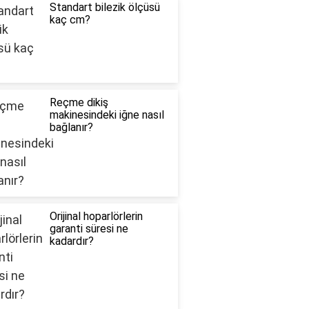
Standart bilezik ölçüsü
kaç cm?
Reçme dikiş
makinesindeki iğne nasıl
bağlanır?
Orijinal hoparlörlerin
garanti süresi ne
kadardır?