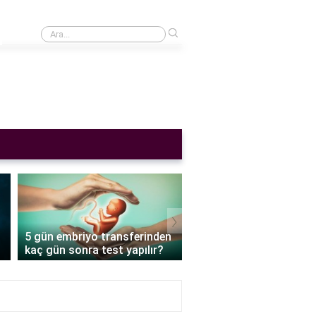
›
Cinsel ilişkiden sonra adet gecikmesi normal mi?
›
5 gün embriyo transferinden
Tüp bebek embriyo tran
kaç gün sonra test yapılır?
sonrası ne yemeli?