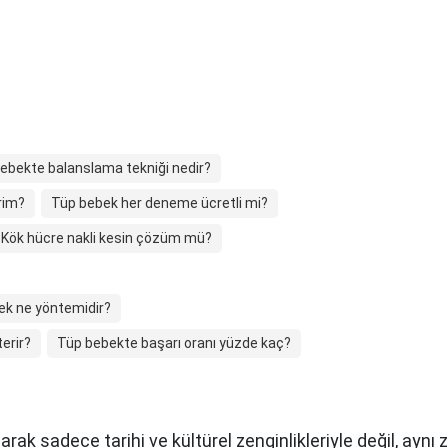
ebekte balanslama tekniği nedir?
irim?
Tüp bebek her deneme ücretli mi?
Kök hücre nakli kesin çözüm mü?
bek ne yöntemidir?
erir?
Tüp bebekte başarı oranı yüzde kaç?
arak sadece tarihi ve kültürel zenginlikleriyle değil, ay