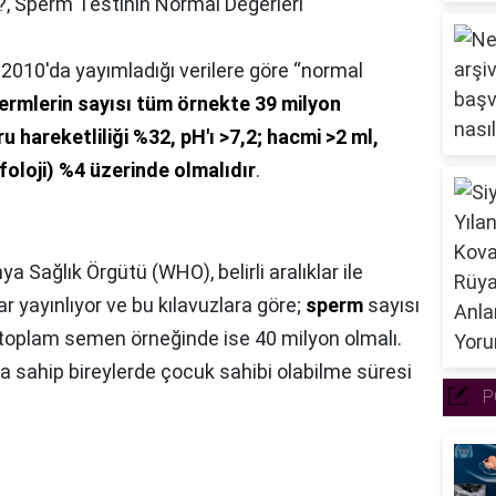
?,
Sperm Testinin Normal Değerleri
2010'da yayımladığı verilere göre “normal
ermlerin sayısı tüm örnekte 39 milyon
ğru hareketliliği %32, pH'ı >7,2; hacmi >2 ml,
foloji) %4 üzerinde olmalıdır
.
ya Sağlık Örgütü (WHO), belirli aralıklar ile
lar yayınlıyor ve bu kılavuzlara göre;
sperm
sayısı
n, toplam semen örneğinde ise 40 milyon olmalı.
a sahip bireylerde çocuk sahibi olabilme süresi
P