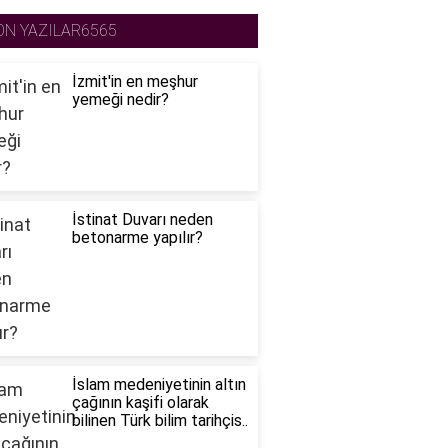
ON YAZILAR6565
İzmit'in en meşhur
yemeği nedir?
İstinat Duvarı neden
betonarme yapılır?
İslam medeniyetinin altın
çağının kaşifi olarak
bilinen Türk bilim tarihçis..