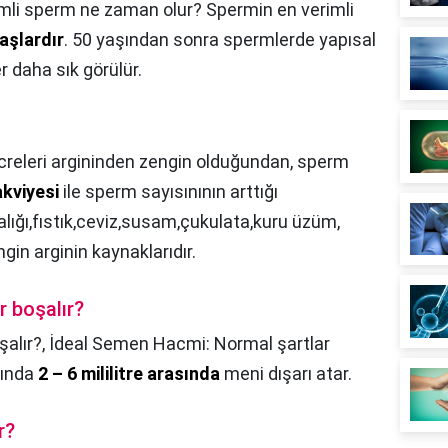
imli sperm ne zaman olur? Spermin en verimli
aşlardır
. 50 yaşından sonra spermlerde yapısal
r daha sık görülür.
releri argininden zengin olduğundan, sperm
akviyesi
ile sperm sayısınının arttığı
alığı,fıstık,ceviz,susam,çukulata,kuru üzüm,
gin arginin kaynaklarıdır.
r boşalır?
şalır?,
İdeal Semen Hacmi: Normal şartlar
ığında
2 – 6 mililitre arasında
meni dışarı atar.
r?