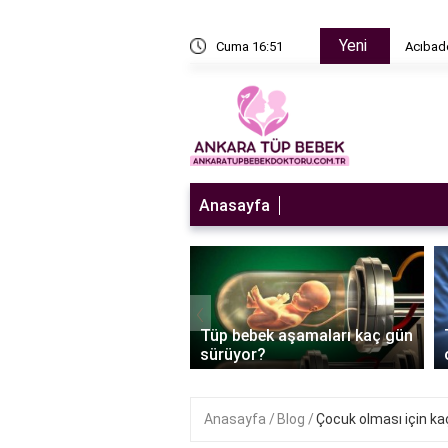
Yeni
n sulandırıcı ne zaman bırakılır?
Cuma 16:51
Acıbade
Anasayfa
‹
ebek embriyo transferi
Tüp bebek aşamaları kaç gün
 mı?
sürüyor?
Anasayfa
Blog
Çocuk olması için ka