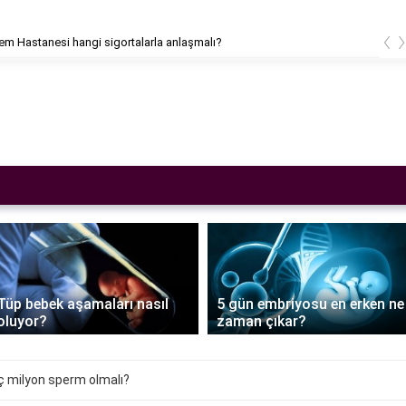
‹
m Hastanesi hangi sigortalarla anlaşmalı?
Tüp bebek aşamaları nasıl
5 gün embriyosu en erken ne
oluyor?
zaman çıkar?
ç milyon sperm olmalı?