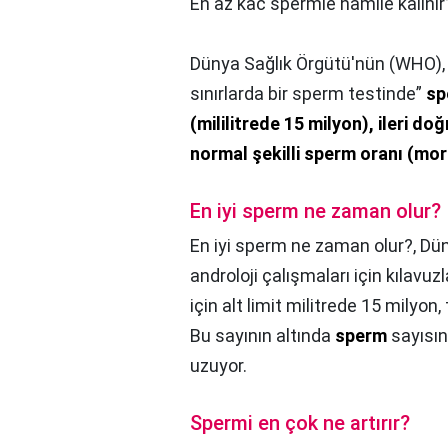
En az kac spermle hamile kalinir
Dünya Sağlık Örgütü'nün (WHO), 
sınırlarda bir sperm testinde”
sp
(mililitrede 15 milyon), ileri do
normal şekilli sperm oranı (mor
En iyi sperm ne zaman olur?
En iyi sperm ne zaman olur?,
Dün
androloji çalışmaları için kılavuz
için alt limit militrede 15 milyo
Bu sayının altında
sperm
sayısın
uzuyor.
Spermi en çok ne artırır?