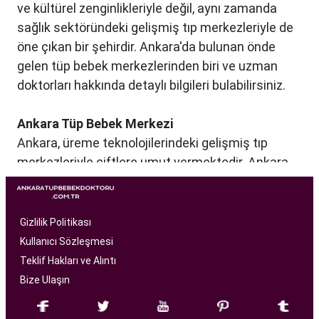
ve kültürel zenginlikleriyle değil, aynı zamanda
sağlık sektöründeki gelişmiş tıp merkezleriyle de
öne çıkan bir şehirdir. Ankara'da bulunan önde
gelen tüp bebek merkezlerinden biri ve uzman
doktorları hakkında detaylı bilgileri bulabilirsiniz.
Ankara Tüp Bebek Merkezi
Ankara, üreme teknolojilerindeki gelişmiş tıp
merkezleriyle çiftlere umut vermektedir. Ankara
Tüp Bebek Merkezi, kısırlık sorunu yaşayan
çiftlere profesyonel ve bireysel bir yaklaşımla
hizmet sunan bir sağlık kuruluşudur. Modern
Gizlilik Politikası
tıbbın son teknolojilerini kullanarak, çiftlere
Kullanıcı Sözleşmesi
başarılı tüp bebek tedavileri sunmayı amaçlar.
Teklif Hakları ve Alıntı
Bize Ulaşın
Ankara Tüp Bebek Merkezi
, deneyimli ve uzman
bir ekip tarafından yönetilmektedir. Burada görev