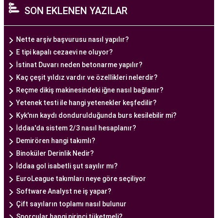
SON EKLENEN YAZILAR
alan tıp profesyonelleri, çiftlere kişiselleştirilmiş
tedavi planları sunarak, her çiftin özel durumunu
dikkate alır. Ayrıca, merkezde kullanılan teknoloji
Nette arşiv başvurusu nasıl yapılır?
ve ekipmanlar, tedavi sürecini daha etkili ve
E tipi kapalı cezaevi ne oluyor?
güvenli hale getirir.
İstinat Duvarı neden betonarme yapılır?
Ankara Tüp Bebek Merkezi, hasta odaklı hizmet
Kaç çeşit yıldız vardır ve özellikleri nelerdir?
anlayışı ve etik prensipler çerçevesinde, çiftlere
Reçme dikiş makinesindeki iğne nasıl bağlanır?
sağlıklı bir gebelik yaşama şansı tanıyan kapsamlı
Yetenek testi ile hangi yetenekler keşfedilir?
bir tüp bebek hizmeti sunar.
Kyk'nın kaydı dondurulduğunda burs kesilebilir mi?
İddaa'da sistem 2/3 nasıl hesaplanır?
Demirören hangi takımlı?
Ankara Tüp Bebek Doktoru
Binoküler Derinlik Nedir?
Tüp bebek tedavisi, uzman bir ekibin liderliğinde
İddaa gol isabetli şut sayılır mı?
ve deneyimli bir doktorun rehberliğinde
EuroLeague takımları neye göre seçiliyor
yürütülmesi gereken bir süreçtir. Ankara Tüp
Software Analyst ne iş yapar?
Bebek Merkezi'nde görev alan uzman tüp bebek
Çift sayıların toplamı nasıl bulunur
doktoru, çiftlere kapsamlı bir yaklaşımla tedavi
Sporcular hangi pirinci tüketmeli?