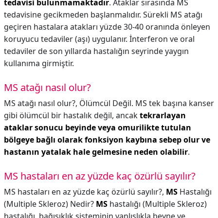
tedavisi bulunmamaktadır
. Ataklar sırasında MS
tedavisine gecikmeden başlanmalıdır. Sürekli MS atağı
geçiren hastalara atakları yüzde 30-40 oranında önleyen
koruyucu tedaviler (aşı) uygulanır. İnterferon ve oral
tedaviler de son yıllarda hastalığın seyrinde yaygın
kullanıma girmiştir.
MS atağı nasıl olur?
MS atağı nasıl olur?,
Ölümcül Değil. MS tek başına kanser
gibi ölümcül bir hastalık değil, ancak
tekrarlayan
ataklar sonucu beyinde veya omurilikte tutulan
bölgeye bağlı olarak fonksiyon kaybına sebep olur ve
hastanın yatalak hale gelmesine neden olabilir
.
MS hastaları en az yüzde kaç özürlü sayılır?
MS hastaları en az yüzde kaç özürlü sayılır?,
MS
Hastalığı
(Multiple Skleroz) Nedir?
MS
hastalığı (Multiple Skleroz)
hastalığı, bağışıklık sisteminin yanlışlıkla beyne ve