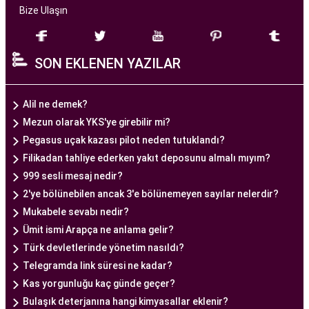
Bize Ulaşın
Ankara Tüp Bebek Merkezi
, deneyimli ve uzman
bir ekip tarafından yönetilmektedir. Burada görev
SON EKLENEN YAZILAR
alan tıp profesyonelleri, çiftlere kişiselleştirilmiş
tedavi planları sunarak, her çiftin özel durumunu
dikkate alır. Ayrıca, merkezde kullanılan teknoloji
Alil ne demek?
ve ekipmanlar, tedavi sürecini daha etkili ve
Mezun olarak YKS'ye girebilir mi?
güvenli hale getirir.
Pegasus uçak kazası pilot neden tutuklandı?
Ankara Tüp Bebek Merkezi, hasta odaklı hizmet
Filikadan tahliye ederken yakıt deposunu almalı mıyım?
anlayışı ve etik prensipler çerçevesinde, çiftlere
999 sesli mesaj nedir?
sağlıklı bir gebelik yaşama şansı tanıyan kapsamlı
2'ye bölünebilen ancak 3'e bölünemeyen sayılar nelerdir?
bir tüp bebek hizmeti sunar.
Mukabele sevabı nedir?
Ümit ismi Arapça ne anlama gelir?
Türk devletlerinde yönetim nasıldı?
Ankara Tüp Bebek Doktoru
Telegramda link süresi ne kadar?
Tüp bebek tedavisi, uzman bir ekibin liderliğinde
Kas yorgunluğu kaç günde geçer?
ve deneyimli bir doktorun rehberliğinde
Bulaşık deterjanına hangi kimyasallar eklenir?
yürütülmesi gereken bir süreçtir. Ankara Tüp