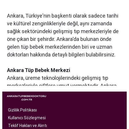
Ankara, Türkiye'nin başkenti olarak sadece tarihi
ve kültürel zenginlikleriyle değil, aynı zamanda
sağlık sektöründeki gelişmiş tıp merkezleriyle de
öne çıkan bir şehirdir. Ankara'da bulunan önde
gelen tüp bebek merkezlerinden biri ve uzman
doktorları hakkında detaylı bilgileri bulabilirsiniz.
Ankara Tüp Bebek Merkezi
Ankara, üreme teknolojilerindeki gelişmiş tıp
merkezleriyle çiftlere umut vermektedir. Ankara
Tüp Bebek Merkezi, kısırlık sorunu yaşayan
çiftlere profesyonel ve bireysel bir yaklaşımla
hizmet sunan bir sağlık kuruluşudur. Modern
Gizlilik Politikası
tıbbın son teknolojilerini kullanarak, çiftlere
Kullanıcı Sözleşmesi
başarılı tüp bebek tedavileri sunmayı amaçlar.
Teklif Hakları ve Alıntı