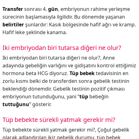
Transfer
sonrası 4.
gün
, embriyonun rahime yerleşme
sürecinin başlamasıyla ilgilidir. Bu dönemde yaşanan
belirtiler
şunlardır: Kasık bölgesinde hafif ağrı ve kramp.
Hafif leke şeklinde kanama.
Iki embriyodan biri tutarsa diğeri ne olur?
Iki embriyodan biri tutarsa diğeri ne olur?,
Anne
adayında gebeliğin varlığını ve gidişatını kontrol ettiğimiz
hormona beta HCG diyoruz.
Tüp bebek
tedavisinin en
zorlu kısmı belki de transferden sonra gebelik testinin
beklendiği dönemdir. Gebelik testinin pozitif çıkması
embriyonun tutunduğunu, yani “
tüp
bebeğin
tuttuğunu
” gösterir.
Tüp bebekte sürekli yatmak gerekir mi?
Tüp bebekte sürekli yatmak gerekir mi?,
Çoğul gebelik
olarak adlandırılan ikiz gebelik durumu, tüp bebek