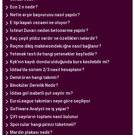
sağlıklı bir gebelik yaşama şansı tanıyan kapsamlı
Eco 2 n nedir?
bir tüp bebek hizmeti sunar.
Nette arşiv başvurusu nasıl yapılır?
E tipi kapalı cezaevi ne oluyor?
Ankara Tüp Bebek Doktoru
İstinat Duvarı neden betonarme yapılır?
Tüp bebek tedavisi, uzman bir ekibin liderliğinde
Kaç çeşit yıldız vardır ve özellikleri nelerdir?
ve deneyimli bir doktorun rehberliğinde
Reçme dikiş makinesindeki iğne nasıl bağlanır?
yürütülmesi gereken bir süreçtir. Ankara Tüp
Yetenek testi ile hangi yetenekler keşfedilir?
Bebek Merkezi'nde görev alan uzman tüp bebek
Kyk'nın kaydı dondurulduğunda burs kesilebilir mi?
doktoru, çiftlere kapsamlı bir yaklaşımla tedavi
İddaa'da sistem 2/3 nasıl hesaplanır?
sunar.
Demirören hangi takımlı?
Ankara Tüp Bebek Doktoru
, tüp bebek tedavisi
Binoküler Derinlik Nedir?
sürecinde çiftlere rehberlik eder ve tedavinin her
İddaa gol isabetli şut sayılır mı?
aşamasında destek sağlar. Çiftin tıbbi geçmişini
EuroLeague takımları neye göre seçiliyor
değerlendirir, bireysel durumlarını analiz eder ve
Software Analyst ne iş yapar?
en uygun tedavi planını oluşturur. Tedavi
Çift sayıların toplamı nasıl bulunur
sürecinde çiftlere duygusal destek sağlamak da
Sporcular hangi pirinci tüketmeli?
doktorun önemli görevlerinden biridir.
Mardin plakası nedir?