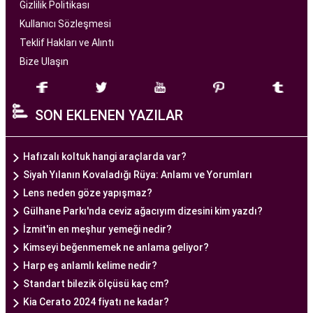
hizmet sunan bir sağlık kuruluşudur. Modern
Gizlilik Politikası
tıbbın son teknolojilerini kullanarak, çiftlere
Kullanıcı Sözleşmesi
başarılı tüp bebek tedavileri sunmayı amaçlar.
Teklif Hakları ve Alıntı
Bize Ulaşın
Ankara Tüp Bebek Merkezi
, deneyimli ve uzman
bir ekip tarafından yönetilmektedir. Burada görev
SON EKLENEN YAZILAR
alan tıp profesyonelleri, çiftlere kişiselleştirilmiş
tedavi planları sunarak, her çiftin özel durumunu
dikkate alır. Ayrıca, merkezde kullanılan teknoloji
Hafızalı koltuk hangi araçlarda var?
ve ekipmanlar, tedavi sürecini daha etkili ve
Siyah Yılanın Kovaladığı Rüya: Anlamı ve Yorumları
güvenli hale getirir.
Lens neden göze yapışmaz?
Ankara Tüp Bebek Merkezi, hasta odaklı hizmet
Gülhane Parkı'nda ceviz ağacıyım dizesini kim yazdı?
anlayışı ve etik prensipler çerçevesinde, çiftlere
İzmit'in en meşhur yemeği nedir?
sağlıklı bir gebelik yaşama şansı tanıyan kapsamlı
Kimseyi beğenmemek ne anlama geliyor?
bir tüp bebek hizmeti sunar.
Harp eş anlamlı kelime nedir?
Standart bilezik ölçüsü kaç cm?
Kia Cerato 2024 fiyatı ne kadar?
Ankara Tüp Bebek Doktoru