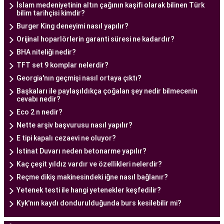
İslam medeniyetinin altın çağının kaşifi olarak bilinen Türk
Tüp bebek tedavisi, uzman bir ekibin liderliğinde
bilim tarihçisi kimdir?
ve deneyimli bir doktorun rehberliğinde
Burger King deneyimi nasıl yapılır?
yürütülmesi gereken bir süreçtir. Ankara Tüp
Orijinal hoparlörlerin garanti süresi ne kadardır?
Bebek Merkezi'nde görev alan uzman tüp bebek
BHA niteliği nedir?
doktoru, çiftlere kapsamlı bir yaklaşımla tedavi
TFT set 9 komplar nelerdir?
sunar.
Georgia'nın geçmişi nasıl ortaya çıktı?
Ankara Tüp Bebek Doktoru
, tüp bebek tedavisi
Başkaları ile paylaşıldıkça çoğalan şey nedir bilmecenin
cevabı nedir?
sürecinde çiftlere rehberlik eder ve tedavinin her
Eco 2 n nedir?
aşamasında destek sağlar. Çiftin tıbbi geçmişini
Nette arşiv başvurusu nasıl yapılır?
değerlendirir, bireysel durumlarını analiz eder ve
E tipi kapalı cezaevi ne oluyor?
en uygun tedavi planını oluşturur. Tedavi
İstinat Duvarı neden betonarme yapılır?
sürecinde çiftlere duygusal destek sağlamak da
Kaç çeşit yıldız vardır ve özellikleri nelerdir?
doktorun önemli görevlerinden biridir.
Reçme dikiş makinesindeki iğne nasıl bağlanır?
Uzman tüp bebek doktoru, Ankara Tüp Bebek
Yetenek testi ile hangi yetenekler keşfedilir?
Merkezi'nde kullanılan en son teknolojiyi ve
Kyk'nın kaydı dondurulduğunda burs kesilebilir mi?
bilimsel yöntemleri takip ederek, çiftlere en iyi
tedaviyi sunmaya odaklanır. Ankara'da bulunan bu