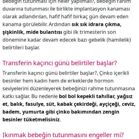
Bebeğin tutunması için neler yapılmalı?,
Bebeğin rahim
duvarına tutunması ile birlikte implantasyon kanaması
olarak adlandırılan, hafif hafif birkaç gün devam eden
kanama görülebilir. Ardından
sık sık idrara çıkma,
şişkinlik, mide bulantısı
gibi ilk trimesterin son
dönemine kadar devam edecek bazı gebelik (hamilelik)
belirtileri başlar.
Transferin kaçıncı günü belirtiler başlar?
Transferin kaçıncı günü belirtiler başlar?,
Çinko içerikli
besinler hem kadın hem de erkeklerde hormon
seviyelerini düzenleyerek bebeğinizi rahme tutunmasına
katkı sağlar. Bu nedenle
bol bol kepekli tahıllar, yağsız
et, balık, fasulye, süt, kabak çekirdeği, ayçiçeği, ceviz,
badem, yumurta gibi çinko bakımından zengin
besinler tüketmelisiniz
.
Ikınmak bebeğin tutunmasını engeller mi?