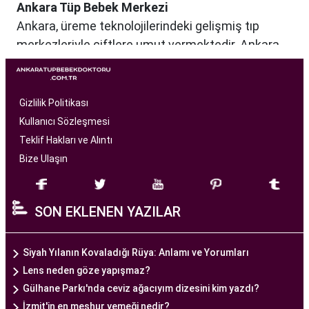
Ankara Tüp Bebek Merkezi
Ankara, üreme teknolojilerindeki gelişmiş tıp
merkezleriyle çiftlere umut vermektedir. Ankara
Tüp Bebek Merkezi, kısırlık sorunu yaşayan
çiftlere profesyonel ve bireysel bir yaklaşımla
hizmet sunan bir sağlık kuruluşudur. Modern
Gizlilik Politikası
tıbbın son teknolojilerini kullanarak, çiftlere
Kullanıcı Sözleşmesi
başarılı tüp bebek tedavileri sunmayı amaçlar.
Teklif Hakları ve Alıntı
Bize Ulaşın
Ankara Tüp Bebek Merkezi
, deneyimli ve uzman
bir ekip tarafından yönetilmektedir. Burada görev
SON EKLENEN YAZILAR
alan tıp profesyonelleri, çiftlere kişiselleştirilmiş
tedavi planları sunarak, her çiftin özel durumunu
dikkate alır. Ayrıca, merkezde kullanılan teknoloji
Siyah Yılanın Kovaladığı Rüya: Anlamı ve Yorumları
ve ekipmanlar, tedavi sürecini daha etkili ve
Lens neden göze yapışmaz?
güvenli hale getirir.
Gülhane Parkı'nda ceviz ağacıyım dizesini kim yazdı?
Ankara Tüp Bebek Merkezi, hasta odaklı hizmet
İzmit'in en meşhur yemeği nedir?