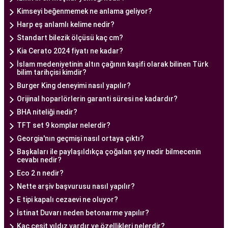
anlayışı ve etik prensipler çerçevesinde, çiftlere
Kimseyi beğenmemek ne anlama geliyor?
sağlıklı bir gebelik yaşama şansı tanıyan kapsamlı
Harp eş anlamlı kelime nedir?
bir tüp bebek hizmeti sunar.
Standart bilezik ölçüsü kaç cm?
Kia Cerato 2024 fiyatı ne kadar?
İslam medeniyetinin altın çağının kaşifi olarak bilinen Türk
Ankara Tüp Bebek Doktoru
bilim tarihçisi kimdir?
Tüp bebek tedavisi, uzman bir ekibin liderliğinde
Burger King deneyimi nasıl yapılır?
ve deneyimli bir doktorun rehberliğinde
Orijinal hoparlörlerin garanti süresi ne kadardır?
yürütülmesi gereken bir süreçtir. Ankara Tüp
BHA niteliği nedir?
Bebek Merkezi'nde görev alan uzman tüp bebek
TFT set 9 komplar nelerdir?
doktoru, çiftlere kapsamlı bir yaklaşımla tedavi
Georgia'nın geçmişi nasıl ortaya çıktı?
sunar.
Başkaları ile paylaşıldıkça çoğalan şey nedir bilmecenin
cevabı nedir?
Ankara Tüp Bebek Doktoru
, tüp bebek tedavisi
Eco 2 n nedir?
sürecinde çiftlere rehberlik eder ve tedavinin her
Nette arşiv başvurusu nasıl yapılır?
aşamasında destek sağlar. Çiftin tıbbi geçmişini
E tipi kapalı cezaevi ne oluyor?
değerlendirir, bireysel durumlarını analiz eder ve
İstinat Duvarı neden betonarme yapılır?
en uygun tedavi planını oluşturur. Tedavi
Kaç çeşit yıldız vardır ve özellikleri nelerdir?