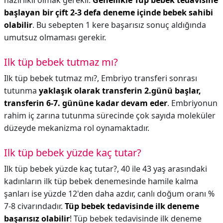
hazırlıklı olmak gerekir.
Genellikle Tüp bebek tedavisine
başlayan bir çift 2-3 defa deneme içinde bebek sahibi
olabilir
. Bu sebepten 1 kere başarısız sonuç aldığında
umutsuz olmaması gerekir.
Ilk tüp bebek tutmaz mı?
Ilk tüp bebek tutmaz mı?,
Embriyo transferi sonrası
tutunma
yaklaşık olarak transferin 2.günü başlar,
transferin 6-7. gününe kadar devam eder
. Embriyonun
rahim iç zarına tutunma sürecinde çok sayıda moleküler
düzeyde mekanizma rol oynamaktadır.
Ilk tüp bebek yüzde kaç tutar?
Ilk tüp bebek yüzde kaç tutar?,
40 ile 43 yaş arasındaki
kadınların ilk tüp bebek denemesinde hamile kalma
şanları ise yüzde 12'den daha azdır, canlı doğum oranı %
7-8 civarındadır.
Tüp bebek tedavisinde ilk deneme
başarısız olabilir
! Tüp bebek tedavisinde ilk deneme