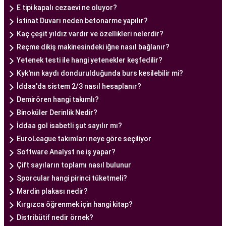
E tipi kapalı cezaevi ne oluyor?
bir tüp bebek hizmeti sunar.
İstinat Duvarı neden betonarme yapılır?
Kaç çeşit yıldız vardır ve özellikleri nelerdir?
Ankara Tüp Bebek Doktoru
Reçme dikiş makinesindeki iğne nasıl bağlanır?
Tüp bebek tedavisi, uzman bir ekibin liderliğinde
Yetenek testi ile hangi yetenekler keşfedilir?
ve deneyimli bir doktorun rehberliğinde
Kyk'nın kaydı dondurulduğunda burs kesilebilir mi?
yürütülmesi gereken bir süreçtir. Ankara Tüp
İddaa'da sistem 2/3 nasıl hesaplanır?
Bebek Merkezi'nde görev alan uzman tüp bebek
Demirören hangi takımlı?
doktoru, çiftlere kapsamlı bir yaklaşımla tedavi
Binoküler Derinlik Nedir?
sunar.
İddaa gol isabetli şut sayılır mı?
Ankara Tüp Bebek Doktoru
, tüp bebek tedavisi
EuroLeague takımları neye göre seçiliyor
sürecinde çiftlere rehberlik eder ve tedavinin her
Software Analyst ne iş yapar?
aşamasında destek sağlar. Çiftin tıbbi geçmişini
Çift sayıların toplamı nasıl bulunur
değerlendirir, bireysel durumlarını analiz eder ve
Sporcular hangi pirinci tüketmeli?
en uygun tedavi planını oluşturur. Tedavi
Mardin plakası nedir?
sürecinde çiftlere duygusal destek sağlamak da
Kırgızca öğrenmek için hangi kitap?
doktorun önemli görevlerinden biridir.
Distribütif nedir örnek?