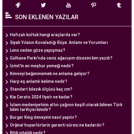
Ankara Tüp Bebek Merkezi
, deneyimli ve uzman
bir ekip tarafından yönetilmektedir. Burada görev
SON EKLENEN YAZILAR
alan tıp profesyonelleri, çiftlere kişiselleştirilmiş
tedavi planları sunarak, her çiftin özel durumunu
dikkate alır. Ayrıca, merkezde kullanılan teknoloji
Hafızalı koltuk hangi araçlarda var?
ve ekipmanlar, tedavi sürecini daha etkili ve
Siyah Yılanın Kovaladığı Rüya: Anlamı ve Yorumları
güvenli hale getirir.
Lens neden göze yapışmaz?
Ankara Tüp Bebek Merkezi, hasta odaklı hizmet
Gülhane Parkı'nda ceviz ağacıyım dizesini kim yazdı?
anlayışı ve etik prensipler çerçevesinde, çiftlere
İzmit'in en meşhur yemeği nedir?
sağlıklı bir gebelik yaşama şansı tanıyan kapsamlı
Kimseyi beğenmemek ne anlama geliyor?
bir tüp bebek hizmeti sunar.
Harp eş anlamlı kelime nedir?
Standart bilezik ölçüsü kaç cm?
Kia Cerato 2024 fiyatı ne kadar?
Ankara Tüp Bebek Doktoru
İslam medeniyetinin altın çağının kaşifi olarak bilinen Türk
Tüp bebek tedavisi, uzman bir ekibin liderliğinde
bilim tarihçisi kimdir?
ve deneyimli bir doktorun rehberliğinde
Burger King deneyimi nasıl yapılır?
yürütülmesi gereken bir süreçtir. Ankara Tüp
Orijinal hoparlörlerin garanti süresi ne kadardır?
Bebek Merkezi'nde görev alan uzman tüp bebek
BHA niteliği nedir?