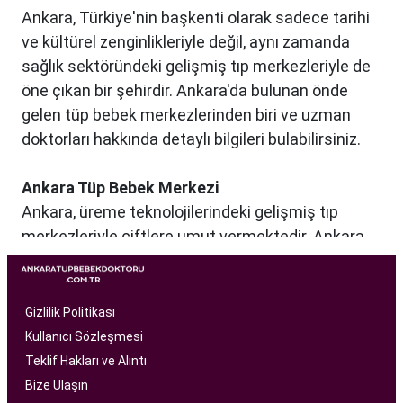
Ankara, Türkiye'nin başkenti olarak sadece tarihi
ve kültürel zenginlikleriyle değil, aynı zamanda
sağlık sektöründeki gelişmiş tıp merkezleriyle de
öne çıkan bir şehirdir. Ankara'da bulunan önde
gelen tüp bebek merkezlerinden biri ve uzman
doktorları hakkında detaylı bilgileri bulabilirsiniz.
Ankara Tüp Bebek Merkezi
Ankara, üreme teknolojilerindeki gelişmiş tıp
merkezleriyle çiftlere umut vermektedir. Ankara
Tüp Bebek Merkezi, kısırlık sorunu yaşayan
çiftlere profesyonel ve bireysel bir yaklaşımla
hizmet sunan bir sağlık kuruluşudur. Modern
Gizlilik Politikası
tıbbın son teknolojilerini kullanarak, çiftlere
Kullanıcı Sözleşmesi
başarılı tüp bebek tedavileri sunmayı amaçlar.
Teklif Hakları ve Alıntı
Bize Ulaşın