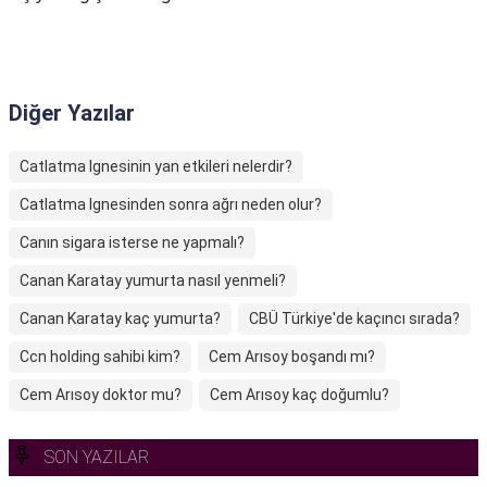
Diğer Yazılar
Catlatma Ignesinin yan etkileri nelerdir?
Catlatma Ignesinden sonra ağrı neden olur?
Canın sigara isterse ne yapmalı?
Canan Karatay yumurta nasıl yenmeli?
Canan Karatay kaç yumurta?
CBÜ Türkiye'de kaçıncı sırada?
Ccn holding sahibi kim?
Cem Arısoy boşandı mı?
Cem Arısoy doktor mu?
Cem Arısoy kaç doğumlu?
SON YAZILAR