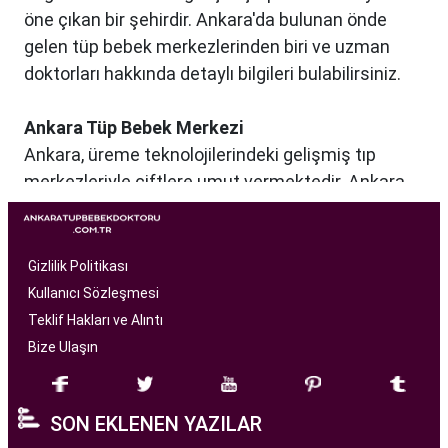
öne çıkan bir şehirdir. Ankara'da bulunan önde
gelen tüp bebek merkezlerinden biri ve uzman
doktorları hakkında detaylı bilgileri bulabilirsiniz.
Ankara Tüp Bebek Merkezi
Ankara, üreme teknolojilerindeki gelişmiş tıp
merkezleriyle çiftlere umut vermektedir. Ankara
Tüp Bebek Merkezi, kısırlık sorunu yaşayan
çiftlere profesyonel ve bireysel bir yaklaşımla
hizmet sunan bir sağlık kuruluşudur. Modern
Gizlilik Politikası
tıbbın son teknolojilerini kullanarak, çiftlere
Kullanıcı Sözleşmesi
başarılı tüp bebek tedavileri sunmayı amaçlar.
Teklif Hakları ve Alıntı
Bize Ulaşın
Ankara Tüp Bebek Merkezi
, deneyimli ve uzman
bir ekip tarafından yönetilmektedir. Burada görev
SON EKLENEN YAZILAR
alan tıp profesyonelleri, çiftlere kişiselleştirilmiş