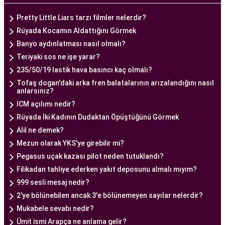
tedavi planları sunarak, her çiftin özel durumunu
dikkate alır. Ayrıca, merkezde kullanılan teknoloji
Pretty Little Liars tarzı filmler nelerdir?
ve ekipmanlar, tedavi sürecini daha etkili ve
Rüyada Kocamın Aldattığını Görmek
güvenli hale getirir.
Banyo aydınlatması nasıl olmalı?
Ankara Tüp Bebek Merkezi, hasta odaklı hizmet
Teriyaki sos ne işe yarar?
anlayışı ve etik prensipler çerçevesinde, çiftlere
235/50/19 lastik hava basıncı kaç olmalı?
sağlıklı bir gebelik yaşama şansı tanıyan kapsamlı
Tofaş dogan'daki arka fren balatalarının arızalandığını nasıl
anlarsınız?
bir tüp bebek hizmeti sunar.
ICM açılımı nedir?
Rüyada İki Kadının Dudaktan Öpüştüğünü Görmek
Ankara Tüp Bebek Doktoru
Alil ne demek?
Tüp bebek tedavisi, uzman bir ekibin liderliğinde
Mezun olarak YKS'ye girebilir mi?
ve deneyimli bir doktorun rehberliğinde
Pegasus uçak kazası pilot neden tutuklandı?
yürütülmesi gereken bir süreçtir. Ankara Tüp
Filikadan tahliye ederken yakıt deposunu almalı mıyım?
Bebek Merkezi'nde görev alan uzman tüp bebek
999 sesli mesaj nedir?
doktoru, çiftlere kapsamlı bir yaklaşımla tedavi
2'ye bölünebilen ancak 3'e bölünemeyen sayılar nelerdir?
sunar.
Mukabele sevabı nedir?
Ankara Tüp Bebek Doktoru
, tüp bebek tedavisi
Ümit ismi Arapça ne anlama gelir?