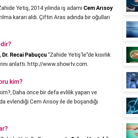
Zahide Yetiş, 2014 yılında iş adamı
Cem Arısoy
rılma kararı aldı. Çiftin Aras adında bir oğulları
mdir?
,
Dr.
Recai Pabuçcu
"Zahide Yetiş'le"de kısırlık
rını anlattı. http://www.showtv.com.
oru kim?
kim?,
Daha önce bir defa evlilik yapan ve
da evlendiği Cem Arısoy ile de boşandığı
ar?