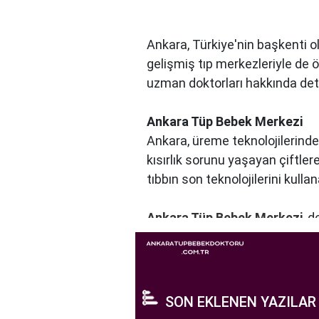
Ankara, Türkiye'nin başkenti ol
gelişmiş tıp merkezleriyle de 
uzman doktorları hakkında detayl
Ankara Tüp Bebek Merkezi
Ankara, üreme teknolojilerinde
kısırlık sorunu yaşayan çiftle
tıbbın son teknolojilerini kulla
Ankara Tüp Bebek Merkezi
, 
profesyonelleri, çiftlere kişise
merkezde kullanılan teknoloji ve
Ankara Tüp Bebek Merkezi, hasta
yaşama şansı tanıyan kapsamlı
SON EKLENEN YAZILAR