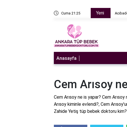
Yeni
n sulandırıcı ne zaman bırakılır?
Cuma 21:25
Acıbade
Anasayfa
Cem Arısoy ne
Cem Arısoy ne is yapar? Cem Arısoy n
Arısoy kiminle evlendi?, Cem Arısoy'un 
Zahide Yetiş tüp bebek doktoru kim?