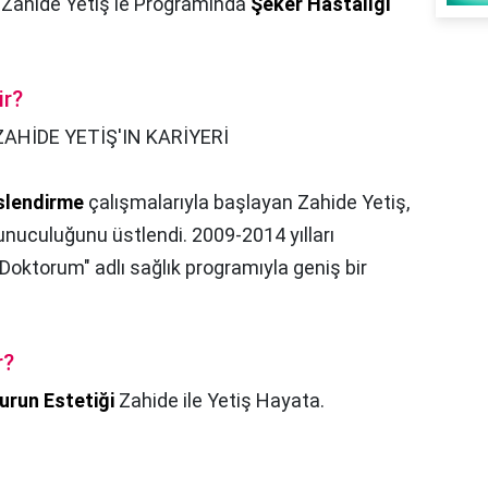
,
Zahide Yetiş'le Programında
Şeker Hastalığı
ir?
ZAHİDE YETİŞ'IN KARİYERİ
slendirme
çalışmalarıyla başlayan Zahide Yetiş,
nuculuğunu üstlendi. 2009-2014 yılları
Doktorum" adlı sağlık programıyla geniş bir
r?
urun Estetiği
Zahide ile Yetiş Hayata.