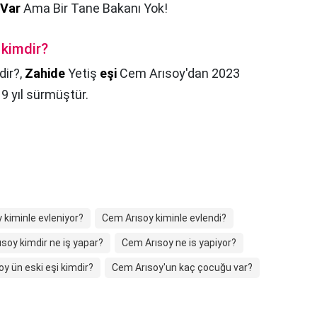
Var
Ama Bir Tane Bakanı Yok!
 kimdir?
dir?,
Zahide
Yetiş
eşi
Cem Arısoy'dan 2023
i 9 yıl sürmüştür.
 kiminle evleniyor?
Cem Arısoy kiminle evlendi?
soy kimdir ne iş yapar?
Cem Arısoy ne is yapiyor?
y ün eski eşi kimdir?
Cem Arısoy'un kaç çocuğu var?