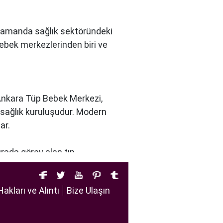
nı zamanda sağlık sektöründeki
bebek merkezlerinden biri ve
 Ankara Tüp Bebek Merkezi,
r sağlık kuruluşudur. Modern
ar.
urada görev alan tıp
u dikkate alır. Ayrıca,
tirir.
Hakları ve Alıntı
Bize Ulaşın
iftlere sağlıklı bir gebelik