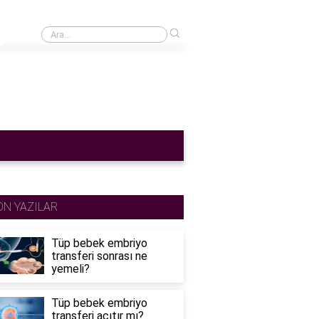
›
Cinsel ilişkiden sonra adet gecikmesi normal mi?
ON YAZILAR
Tüp bebek embriyo
transferi sonrası ne
yemeli?
Tüp bebek embriyo
transferi acıtır mı?