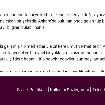
arak sadece tarihi ve kültürel zenginlikleriyle değil, ay
öne çıkan bir şehirdir. Ankara'da bulunan önde gelen tüp 
ı bilgileri bulabilirsiniz.
ki gelişmiş tıp merkezleriyle çiftlere umut vermektedir.
re profesyonel ve bireysel bir yaklaşımla hizmet sunan bi
narak, çiftlere başarılı tüp bebek tedavileri sunmayı amaçl
deneyimli ve uzman bir ekip tarafından yönetilmektedir. B
lleştirilmiş tedavi planları sunarak, her çiftin özel durumun
 ekipmanlar, tedavi sürecini daha etkili ve güvenli hale ge
Gizlilik Politikası
Kullanıcı Sözleşmesi
Teklif 
 odaklı hizmet anlayışı ve etik prensipler çerçevesinde, ç
 bir tüp bebek hizmeti sunar.