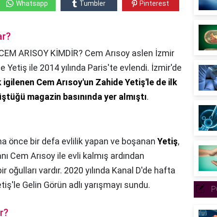
Whatsapp
Tumbler
Pinterest
ar?
CEM ARISOY KİMDİR? Cem Arısoy aslen İzmir
 Yetiş ile 2014 yılında Paris'te evlendi. İzmir'de
igilenen Cem Arısoy'un Zahide Yetiş'le de ilk
üştüğü magazin basınında yer almıştı
.
a önce bir defa evlilik yapan ve boşanan
Yetiş
,
anı Cem Arısoy ile evli kalmış ardından
r oğulları vardır. 2020 yılında Kanal D'de hafta
tiş'le Gelin Görün adlı yarışmayı sundu.
P
r?