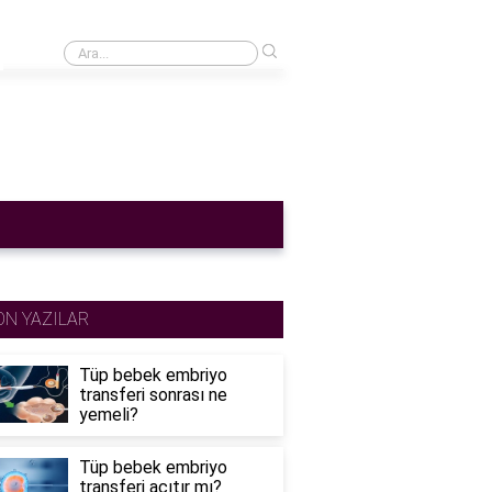
›
Cinsel ilişkiden sonra adet gecikmesi normal mi?
ON YAZILAR
Tüp bebek embriyo
transferi sonrası ne
yemeli?
Tüp bebek embriyo
transferi acıtır mı?