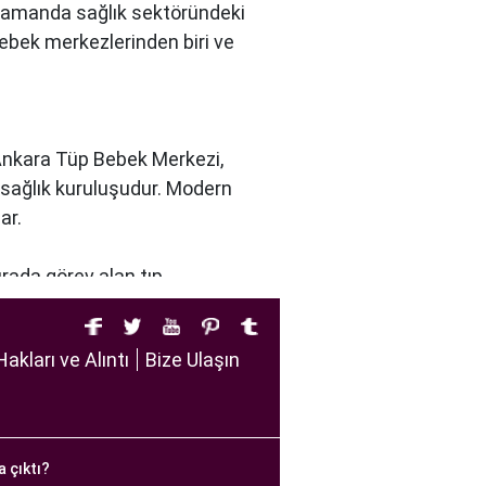
nı zamanda sağlık sektöründeki
bebek merkezlerinden biri ve
 Ankara Tüp Bebek Merkezi,
r sağlık kuruluşudur. Modern
ar.
urada görev alan tıp
u dikkate alır. Ayrıca,
tirir.
Hakları ve Alıntı
Bize Ulaşın
iftlere sağlıklı bir gebelik
a çıktı?
e yürütülmesi gereken bir