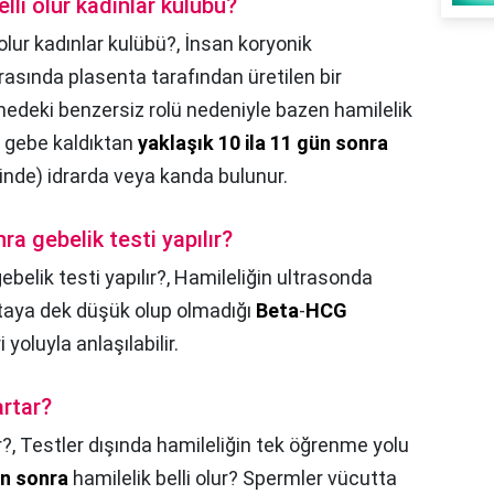
li olur kadınlar kulübü?
lur kadınlar kulübü?,
İnsan koryonik
rasında plasenta tarafından üretilen bir
edeki benzersiz rolü nedeniyle bazen hamilelik
, gebe kaldıktan
yaklaşık 10 ila 11 gün sonra
ğinde) idrarda veya kanda bulunur.
ra gebelik testi yapılır?
ebelik testi yapılır?,
Hamileliğin ultrasonda
aftaya dek düşük olup olmadığı
Beta
-
HCG
yoluyla anlaşılabilir.
rtar?
r?,
Testler dışında hamileliğin tek öğrenme yolu
ün sonra
hamilelik belli olur? Spermler vücutta