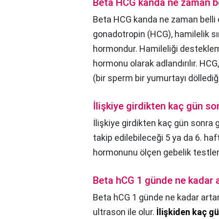
Beta HCG kanda ne zaman bel
Beta HCG kanda ne zaman belli o
gonadotropin (HCG), hamilelik sı
hormondur. Hamileliği desteklem
hormonu olarak adlandırılır. HCG
(bir sperm bir yumurtayı dölledi
İlişkiye girdikten kaç gün son
İlişkiye girdikten kaç gün sonra g
takip edilebileceği 5 ya da 6. h
hormonunu ölçen gebelik testleri 
Beta hCG 1 günde ne kadar a
Beta hCG 1 günde ne kadar arta
ultrason ile olur.
İlişkiden kaç g