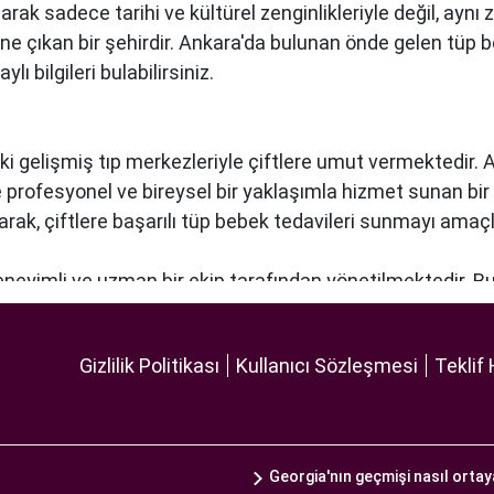
arak sadece tarihi ve kültürel zenginlikleriyle değil, ay
öne çıkan bir şehirdir. Ankara'da bulunan önde gelen tüp 
ı bilgileri bulabilirsiniz.
ki gelişmiş tıp merkezleriyle çiftlere umut vermektedir.
re profesyonel ve bireysel bir yaklaşımla hizmet sunan bi
narak, çiftlere başarılı tüp bebek tedavileri sunmayı amaçl
deneyimli ve uzman bir ekip tarafından yönetilmektedir. B
lleştirilmiş tedavi planları sunarak, her çiftin özel durumun
 ekipmanlar, tedavi sürecini daha etkili ve güvenli hale ge
Gizlilik Politikası
Kullanıcı Sözleşmesi
Teklif 
 odaklı hizmet anlayışı ve etik prensipler çerçevesinde, ç
 bir tüp bebek hizmeti sunar.
Georgia'nın geçmişi nasıl ortay
ekibin liderliğinde ve deneyimli bir doktorun rehberliğind