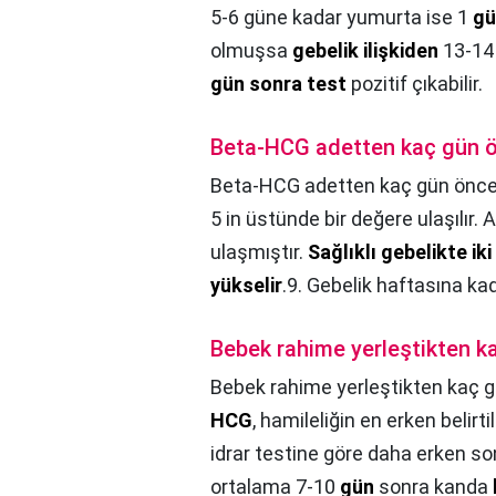
5-6 güne kadar yumurta ise 1
gü
olmuşsa
gebelik ilişkiden
13-1
gün sonra test
pozitif çıkabilir.
Beta-HCG adetten kaç gün ön
Beta-HCG adetten kaç gün önce b
5 in üstünde bir değere ulaşılır
ulaşmıştır.
Sağlıklı gebelikte ik
yükselir
.9. Gebelik haftasına kad
Bebek rahime yerleştikten k
Bebek rahime yerleştikten kaç g
HCG
, hamileliğin en erken belirt
idrar testine göre daha erken so
ortalama 7-10
gün
sonra kanda