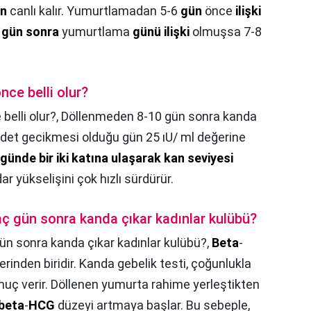
n
canlı kalır. Yumurtlamadan 5-6
gün
önce
ilişki
4
gün sonra
yumurtlama
günü ilişki
olmuşsa 7-8
ce belli olur?
elli olur?,
Döllenmeden 8-10 gün sonra kanda
. Adet gecikmesi olduğu gün 25 ıU/ ml değerine
i günde bir iki katına ulaşarak kan seviyesi
ar yükselişini çok hızlı sürdürür.
aç gün sonra kanda çıkar kadınlar kulübü?
ün sonra kanda çıkar kadınlar kulübü?,
Beta
-
ilerinden biridir. Kanda gebelik testi, çoğunlukla
nuç verir. Döllenen yumurta rahime yerleştikten
beta
-
HCG
düzeyi artmaya başlar. Bu sebeple,