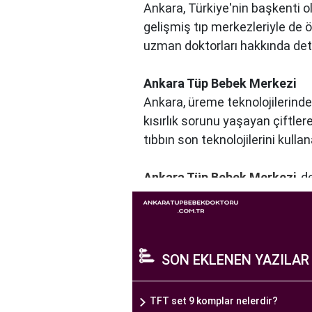
Ankara, Türkiye'nin başkenti ol
gelişmiş tıp merkezleriyle de 
uzman doktorları hakkında detayl
Ankara Tüp Bebek Merkezi
Ankara, üreme teknolojilerinde
kısırlık sorunu yaşayan çiftle
tıbbın son teknolojilerini kulla
Ankara Tüp Bebek Merkezi
, 
profesyonelleri, çiftlere kişise
merkezde kullanılan teknoloji ve
Ankara Tüp Bebek Merkezi, hasta
yaşama şansı tanıyan kapsamlı
SON EKLENEN YAZILAR
Ankara Tüp Bebek Doktoru
TFT set 9 komplar nelerdir?
Tüp bebek tedavisi, uzman bir 