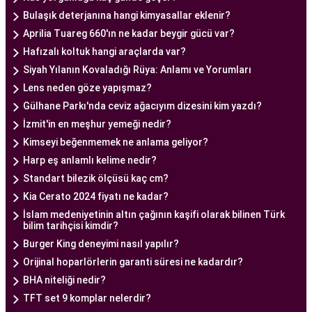
bir tüp bebek hizmeti sunar.
Bulaşık deterjanına hangi kimyasallar eklenir?
Aprilia Tuareg 660'ın ne kadar beygir gücü var?
Hafızalı koltuk hangi araçlarda var?
Ankara Tüp Bebek Doktoru
Siyah Yılanın Kovaladığı Rüya: Anlamı ve Yorumları
Tüp bebek tedavisi, uzman bir ekibin liderliğinde
Lens neden göze yapışmaz?
ve deneyimli bir doktorun rehberliğinde
Gülhane Parkı'nda ceviz ağacıyım dizesini kim yazdı?
yürütülmesi gereken bir süreçtir. Ankara Tüp
İzmit'in en meşhur yemeği nedir?
Bebek Merkezi'nde görev alan uzman tüp bebek
Kimseyi beğenmemek ne anlama geliyor?
doktoru, çiftlere kapsamlı bir yaklaşımla tedavi
Harp eş anlamlı kelime nedir?
sunar.
Standart bilezik ölçüsü kaç cm?
Ankara Tüp Bebek Doktoru
, tüp bebek tedavisi
Kia Cerato 2024 fiyatı ne kadar?
sürecinde çiftlere rehberlik eder ve tedavinin her
İslam medeniyetinin altın çağının kaşifi olarak bilinen Türk
aşamasında destek sağlar. Çiftin tıbbi geçmişini
bilim tarihçisi kimdir?
değerlendirir, bireysel durumlarını analiz eder ve
Burger King deneyimi nasıl yapılır?
en uygun tedavi planını oluşturur. Tedavi
Orijinal hoparlörlerin garanti süresi ne kadardır?
sürecinde çiftlere duygusal destek sağlamak da
BHA niteliği nedir?
doktorun önemli görevlerinden biridir.
TFT set 9 komplar nelerdir?