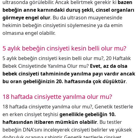
ultrasonda görülebilir. Ancak belirtmek gerekir ki
bazen
bebeğin anne karnındaki duruş şekli, cinsel organları
görmeye engel olur
. Bu da ultrason muayenesinde
hekimin bebeğin cinsiyetini söylemesine ya da emin
olmasına engel olabilir.
5 aylık bebeğin cinsiyeti kesin belli olur mu?
5 aylık bebeğin cinsiyeti kesin belli olur mu?,
20 Haftalık
Bebek Cinsiyetinde Yanılma Olur mu?
Evet, az da olsa
bebek cinsiyeti tahmininde yanılma payı vardır ancak
bu oran gebeliğinizin 20. haftasında çok düşüktür
.
18 haftada cinsiyette yanılma olur mu?
18 haftada cinsiyette yanılma olur mu?,
Genetik testlerle
en erken cinsiyet teşhisi
genellikle gebeliğin 10.
haftasından itibaren mümkün olabilir
. Bu testler
bebeğin DNA'sını inceleyerek cinsiyeti belirler ve yüksek
doğruluk oranına sahiptir. Genetik testlerle cinsiyet