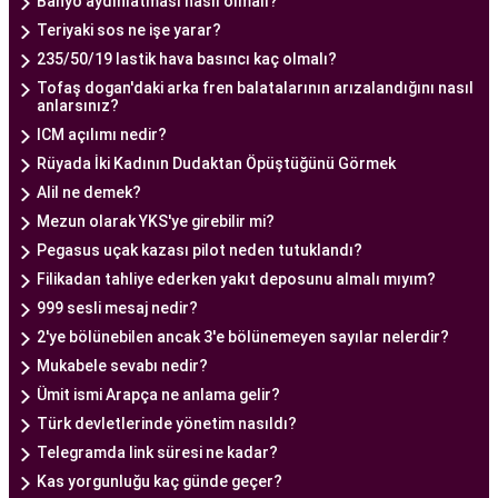
Banyo aydınlatması nasıl olmalı?
güvenli hale getirir.
Teriyaki sos ne işe yarar?
Ankara Tüp Bebek Merkezi, hasta odaklı hizmet
235/50/19 lastik hava basıncı kaç olmalı?
anlayışı ve etik prensipler çerçevesinde, çiftlere
Tofaş dogan'daki arka fren balatalarının arızalandığını nasıl
anlarsınız?
sağlıklı bir gebelik yaşama şansı tanıyan kapsamlı
ICM açılımı nedir?
bir tüp bebek hizmeti sunar.
Rüyada İki Kadının Dudaktan Öpüştüğünü Görmek
Alil ne demek?
Ankara Tüp Bebek Doktoru
Mezun olarak YKS'ye girebilir mi?
Tüp bebek tedavisi, uzman bir ekibin liderliğinde
Pegasus uçak kazası pilot neden tutuklandı?
ve deneyimli bir doktorun rehberliğinde
Filikadan tahliye ederken yakıt deposunu almalı mıyım?
yürütülmesi gereken bir süreçtir. Ankara Tüp
999 sesli mesaj nedir?
Bebek Merkezi'nde görev alan uzman tüp bebek
2'ye bölünebilen ancak 3'e bölünemeyen sayılar nelerdir?
doktoru, çiftlere kapsamlı bir yaklaşımla tedavi
Mukabele sevabı nedir?
sunar.
Ümit ismi Arapça ne anlama gelir?
Ankara Tüp Bebek Doktoru
, tüp bebek tedavisi
Türk devletlerinde yönetim nasıldı?
sürecinde çiftlere rehberlik eder ve tedavinin her
Telegramda link süresi ne kadar?
aşamasında destek sağlar. Çiftin tıbbi geçmişini
Kas yorgunluğu kaç günde geçer?