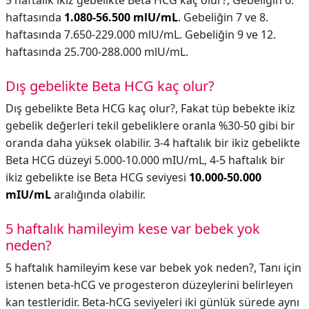
5 haftalık ikiz gebelikte Beta HCG kaç olur?,
Gebeliğin 6.
haftasında
1.080-56.500 mlU/mL
. Gebeliğin 7 ve 8.
haftasında 7.650-229.000 mlU/mL. Gebeliğin 9 ve 12.
haftasında 25.700-288.000 mlU/mL.
Dış gebelikte Beta HCG kaç olur?
Dış gebelikte Beta HCG kaç olur?,
Fakat tüp bebekte ikiz
gebelik değerleri tekil gebeliklere oranla %30-50 gibi bir
oranda daha yüksek olabilir. 3-4 haftalık bir ikiz gebelikte
Beta HCG düzeyi 5.000-10.000 mIU/mL, 4-5 haftalık bir
ikiz gebelikte ise Beta HCG seviyesi
10.000-50.000
mIU/mL
aralığında olabilir.
5 haftalık hamileyim kese var bebek yok
neden?
5 haftalık hamileyim kese var bebek yok neden?,
Tanı için
istenen beta-hCG ve progesteron düzeylerini belirleyen
kan testleridir. Beta-hCG seviyeleri iki günlük sürede aynı