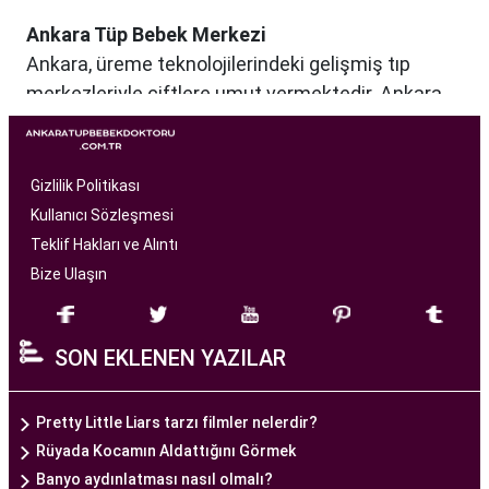
Ankara Tüp Bebek Merkezi
Ankara, üreme teknolojilerindeki gelişmiş tıp
merkezleriyle çiftlere umut vermektedir. Ankara
Tüp Bebek Merkezi, kısırlık sorunu yaşayan
çiftlere profesyonel ve bireysel bir yaklaşımla
hizmet sunan bir sağlık kuruluşudur. Modern
Gizlilik Politikası
tıbbın son teknolojilerini kullanarak, çiftlere
Kullanıcı Sözleşmesi
başarılı tüp bebek tedavileri sunmayı amaçlar.
Teklif Hakları ve Alıntı
Bize Ulaşın
Ankara Tüp Bebek Merkezi
, deneyimli ve uzman
bir ekip tarafından yönetilmektedir. Burada görev
SON EKLENEN YAZILAR
alan tıp profesyonelleri, çiftlere kişiselleştirilmiş
tedavi planları sunarak, her çiftin özel durumunu
dikkate alır. Ayrıca, merkezde kullanılan teknoloji
Pretty Little Liars tarzı filmler nelerdir?
ve ekipmanlar, tedavi sürecini daha etkili ve
Rüyada Kocamın Aldattığını Görmek
güvenli hale getirir.
Banyo aydınlatması nasıl olmalı?