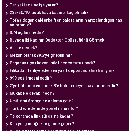
Ankara Tüp Bebek Merkezi, hasta odaklı hizmet
Teriyaki sos ne işe yarar?
anlayışı ve etik prensipler çerçevesinde, çiftlere
235/50/19 lastik hava basıncı kaç olmalı?
sağlıklı bir gebelik yaşama şansı tanıyan kapsamlı
Tofaş dogan'daki arka fren balatalarının arızalandığını nasıl
anlarsınız?
bir tüp bebek hizmeti sunar.
ICM açılımı nedir?
Rüyada İki Kadının Dudaktan Öpüştüğünü Görmek
Ankara Tüp Bebek Doktoru
Alil ne demek?
Tüp bebek tedavisi, uzman bir ekibin liderliğinde
Mezun olarak YKS'ye girebilir mi?
ve deneyimli bir doktorun rehberliğinde
Pegasus uçak kazası pilot neden tutuklandı?
yürütülmesi gereken bir süreçtir. Ankara Tüp
Filikadan tahliye ederken yakıt deposunu almalı mıyım?
Bebek Merkezi'nde görev alan uzman tüp bebek
999 sesli mesaj nedir?
doktoru, çiftlere kapsamlı bir yaklaşımla tedavi
2'ye bölünebilen ancak 3'e bölünemeyen sayılar nelerdir?
sunar.
Mukabele sevabı nedir?
Ankara Tüp Bebek Doktoru
, tüp bebek tedavisi
Ümit ismi Arapça ne anlama gelir?
sürecinde çiftlere rehberlik eder ve tedavinin her
Türk devletlerinde yönetim nasıldı?
aşamasında destek sağlar. Çiftin tıbbi geçmişini
Telegramda link süresi ne kadar?
değerlendirir, bireysel durumlarını analiz eder ve
Kas yorgunluğu kaç günde geçer?
en uygun tedavi planını oluşturur. Tedavi