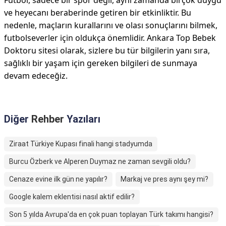
Futbol, sadece bir spor değil, aynı zamanda birçok duygu
ve heyecanı beraberinde getiren bir etkinliktir. Bu
nedenle, maçların kurallarını ve olası sonuçlarını bilmek,
futbolseverler için oldukça önemlidir. Ankara Top Bebek
Doktoru sitesi olarak, sizlere bu tür bilgilerin yanı sıra,
sağlıklı bir yaşam için gereken bilgileri de sunmaya
devam edeceğiz.
Diğer
Rehber
Yazıları
Ziraat Türkiye Kupası finali hangi stadyumda
Burcu Özberk ve Alperen Duymaz ne zaman sevgili oldu?
Cenaze evine ilk gün ne yapılır?
Markaj ve pres aynı şey mi?
Google kalem eklentisi nasıl aktif edilir?
Son 5 yılda Avrupa'da en çok puan toplayan Türk takımı hangisi?