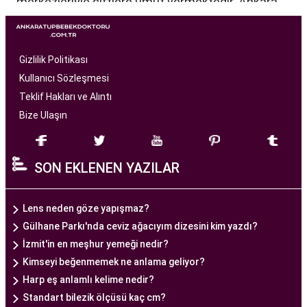
merkezleriyle çiftlere umut vermektedir. Ankara
Tüp Bebek Merkezi, kısırlık sorunu yaşayan
çiftlere profesyonel ve bireysel bir yaklaşımla
hizmet sunan bir sağlık kuruluşudur. Modern
Gizlilik Politikası
tıbbın son teknolojilerini kullanarak, çiftlere
Kullanıcı Sözleşmesi
başarılı tüp bebek tedavileri sunmayı amaçlar.
Teklif Hakları ve Alıntı
Bize Ulaşın
Ankara Tüp Bebek Merkezi
, deneyimli ve uzman
bir ekip tarafından yönetilmektedir. Burada görev
SON EKLENEN YAZILAR
alan tıp profesyonelleri, çiftlere kişiselleştirilmiş
tedavi planları sunarak, her çiftin özel durumunu
dikkate alır. Ayrıca, merkezde kullanılan teknoloji
Lens neden göze yapışmaz?
ve ekipmanlar, tedavi sürecini daha etkili ve
Gülhane Parkı'nda ceviz ağacıyım dizesini kim yazdı?
güvenli hale getirir.
İzmit'in en meşhur yemeği nedir?
Ankara Tüp Bebek Merkezi, hasta odaklı hizmet
Kimseyi beğenmemek ne anlama geliyor?
anlayışı ve etik prensipler çerçevesinde, çiftlere
Harp eş anlamlı kelime nedir?
sağlıklı bir gebelik yaşama şansı tanıyan kapsamlı
Standart bilezik ölçüsü kaç cm?