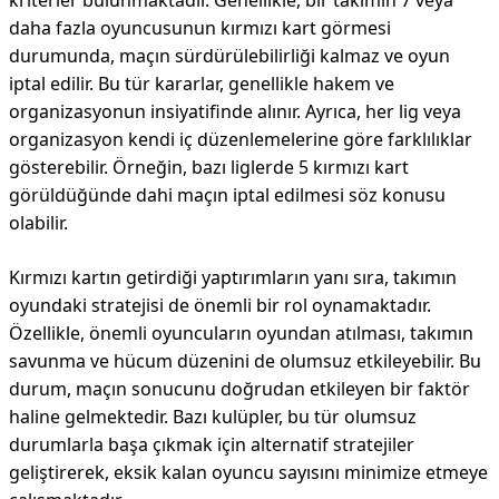
kriterler bulunmaktadır. Genellikle, bir takımın 7 veya
daha fazla oyuncusunun kırmızı kart görmesi
durumunda, maçın sürdürülebilirliği kalmaz ve oyun
iptal edilir. Bu tür kararlar, genellikle hakem ve
organizasyonun insiyatifinde alınır. Ayrıca, her lig veya
organizasyon kendi iç düzenlemelerine göre farklılıklar
gösterebilir. Örneğin, bazı liglerde 5 kırmızı kart
görüldüğünde dahi maçın iptal edilmesi söz konusu
olabilir.
Kırmızı kartın getirdiği yaptırımların yanı sıra, takımın
oyundaki stratejisi de önemli bir rol oynamaktadır.
Özellikle, önemli oyuncuların oyundan atılması, takımın
savunma ve hücum düzenini de olumsuz etkileyebilir. Bu
durum, maçın sonucunu doğrudan etkileyen bir faktör
haline gelmektedir. Bazı kulüpler, bu tür olumsuz
durumlarla başa çıkmak için alternatif stratejiler
geliştirerek, eksik kalan oyuncu sayısını minimize etmeye