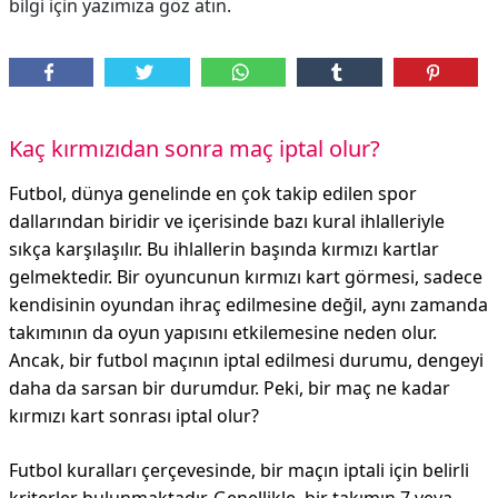
bilgi için yazımıza göz atın.
Kaç kırmızıdan sonra maç iptal olur?
Futbol, dünya genelinde en çok takip edilen spor
dallarından biridir ve içerisinde bazı kural ihlalleriyle
sıkça karşılaşılır. Bu ihlallerin başında kırmızı kartlar
gelmektedir. Bir oyuncunun kırmızı kart görmesi, sadece
kendisinin oyundan ihraç edilmesine değil, aynı zamanda
takımının da oyun yapısını etkilemesine neden olur.
Ancak, bir futbol maçının iptal edilmesi durumu, dengeyi
daha da sarsan bir durumdur. Peki, bir maç ne kadar
kırmızı kart sonrası iptal olur?
Futbol kuralları çerçevesinde, bir maçın iptali için belirli