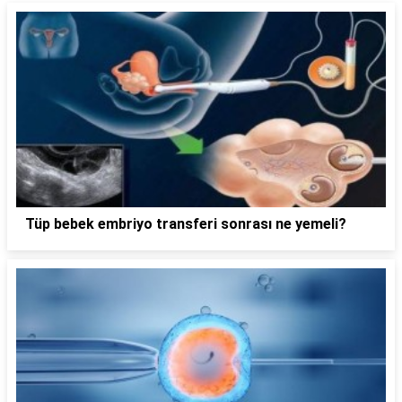
Tüp bebek embriyo transferi sonrası ne yemeli?