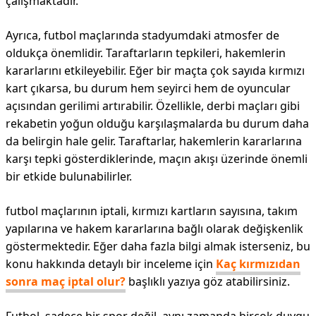
çalışmaktadır.
Ayrıca, futbol maçlarında stadyumdaki atmosfer de
oldukça önemlidir. Taraftarların tepkileri, hakemlerin
kararlarını etkileyebilir. Eğer bir maçta çok sayıda kırmızı
kart çıkarsa, bu durum hem seyirci hem de oyuncular
açısından gerilimi artırabilir. Özellikle, derbi maçları gibi
rekabetin yoğun olduğu karşılaşmalarda bu durum daha
da belirgin hale gelir. Taraftarlar, hakemlerin kararlarına
karşı tepki gösterdiklerinde, maçın akışı üzerinde önemli
bir etkide bulunabilirler.
futbol maçlarının iptali, kırmızı kartların sayısına, takım
yapılarına ve hakem kararlarına bağlı olarak değişkenlik
göstermektedir. Eğer daha fazla bilgi almak isterseniz, bu
konu hakkında detaylı bir inceleme için
Kaç kırmızıdan
sonra maç iptal olur?
başlıklı yazıya göz atabilirsiniz.